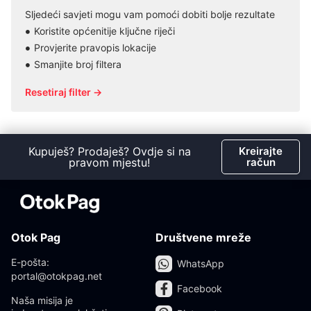
Sljedeći savjeti mogu vam pomoći dobiti bolje rezultate
Koristite općenitije ključne riječi
Provjerite pravopis lokacije
Smanjite broj filtera
Resetiraj filter →
Kupuješ? Prodaješ? Ovdje si na
Kreirajte
pravom mjestu!
račun
Otok Pag
Društvene mreže
E-pošta:
WhatsApp
portal@otokpag.net
Facebook
Naša misija je