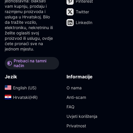
jednostavna: olakšati
Pinterest
vam kupnju, prodaju i
razmjenu proizvoda i
Twitter
usluga u Hrvatskoj. Bilo
da tražite vozilo,
LinkedIn
elektroniku, nekretninu ili
želite oglasiti svoj
proizvod ili uslugu, ovdje
ćete pronaći sve na
jednom mjestu.
Prebaci na tamni
način
Jezik
Informacije
English (US)‎
O nama
Hrvatski(HR)‎
Anti-scam
FAQ
Uvjeti korištenja
Privatnost