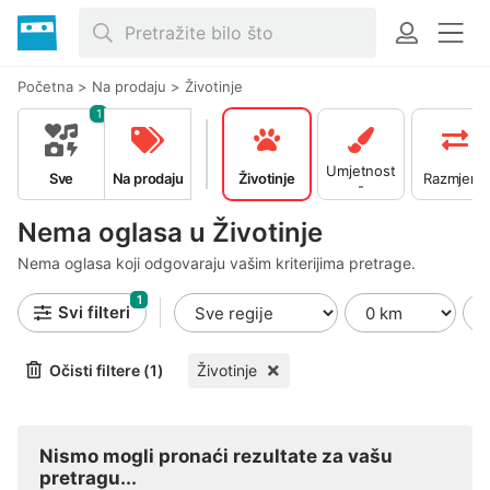
Početna
>
Na prodaju
>
Životinje
1
Umjetnost
Sve
Na prodaju
Životinje
Razmjena
-
Kolekciona
rstvo
Nema oglasa u Životinje
Nema oglasa koji odgovaraju vašim kriterijima pretrage.
1
Svi filteri
Očisti filtere (1)
Životinje
Nismo mogli pronaći rezultate za vašu
pretragu...