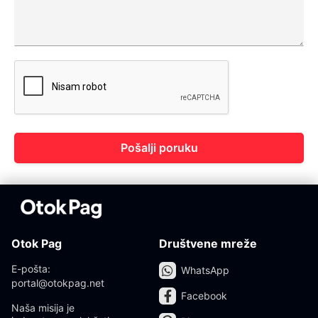
Pošalji poruku
Otok Pag
Društvene mreže
E-pošta:
WhatsApp
portal@otokpag.net
Facebook
Naša misija je