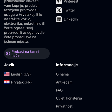
jednostavna: olakšati
Pinterest
vam kupnju, prodaju i
razmjenu proizvoda i
Twitter
usluga u Hrvatskoj. Bilo
da tražite vozilo,
LinkedIn
elektroniku, nekretninu ili
želite oglasiti svoj
proizvod ili uslugu, ovdje
ćete pronaći sve na
jednom mjestu.
Prebaci na tamni
način
Jezik
Informacije
English (US)‎
O nama
Hrvatski(HR)‎
Anti-scam
FAQ
Uvjeti korištenja
Privatnost