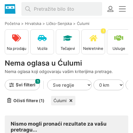
Početna
>
Hrvatska
>
Ličko-Senjska
>
Ćulumi
1
Na prodaju
Vozila
Tečajevi
Nekretnine
Usluge
Nema oglasa u Ćulumi
Nema oglasa koji odgovaraju vašim kriterijima pretrage.
1
Svi filteri
Očisti filtere (1)
Ćulumi
Nismo mogli pronaći rezultate za vašu
pretragu...