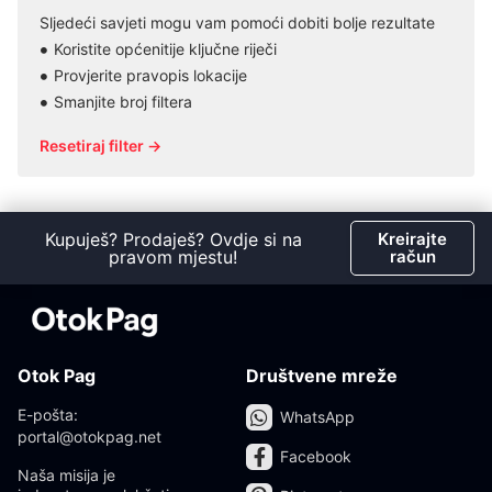
Sljedeći savjeti mogu vam pomoći dobiti bolje rezultate
Koristite općenitije ključne riječi
Provjerite pravopis lokacije
Smanjite broj filtera
Resetiraj filter →
Kupuješ? Prodaješ? Ovdje si na
Kreirajte
pravom mjestu!
račun
Otok Pag
Društvene mreže
E-pošta:
WhatsApp
portal@otokpag.net
Facebook
Naša misija je