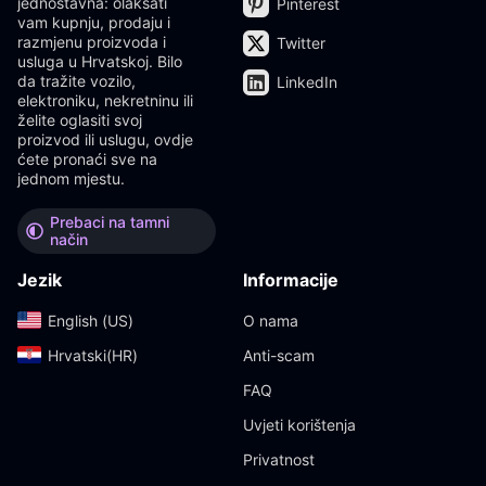
jednostavna: olakšati
Pinterest
vam kupnju, prodaju i
razmjenu proizvoda i
Twitter
usluga u Hrvatskoj. Bilo
da tražite vozilo,
LinkedIn
elektroniku, nekretninu ili
želite oglasiti svoj
proizvod ili uslugu, ovdje
ćete pronaći sve na
jednom mjestu.
Prebaci na tamni
način
Jezik
Informacije
English (US)‎
O nama
Hrvatski(HR)‎
Anti-scam
FAQ
Uvjeti korištenja
Privatnost