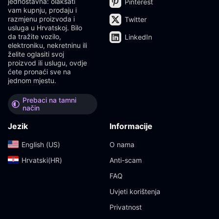
jednostavna: olakšati
Pinterest
vam kupnju, prodaju i
razmjenu proizvoda i
Twitter
usluga u Hrvatskoj. Bilo
da tražite vozilo,
LinkedIn
elektroniku, nekretninu ili
želite oglasiti svoj
proizvod ili uslugu, ovdje
ćete pronaći sve na
jednom mjestu.
Prebaci na tamni
način
Jezik
Informacije
English (US)‎
O nama
Hrvatski(HR)‎
Anti-scam
FAQ
Uvjeti korištenja
Privatnost