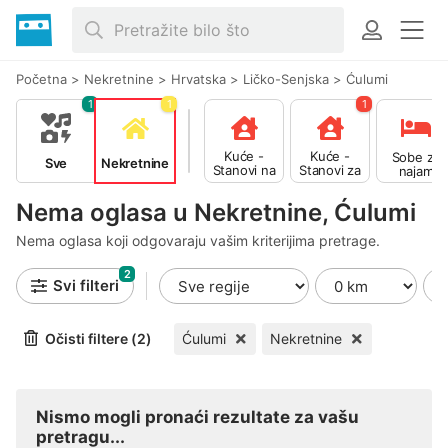
Početna
>
Nekretnine
>
Hrvatska
>
Ličko-Senjska
>
Ćulumi
1
1
1
Kuće -
Kuće -
Sobe za
Sve
Nekretnine
Stanovi na
Stanovi za
najam
prodaju
najam
Nema oglasa u Nekretnine, Ćulumi
Nema oglasa koji odgovaraju vašim kriterijima pretrage.
2
Svi filteri
Očisti filtere (2)
Ćulumi
Nekretnine
Nismo mogli pronaći rezultate za vašu
pretragu...