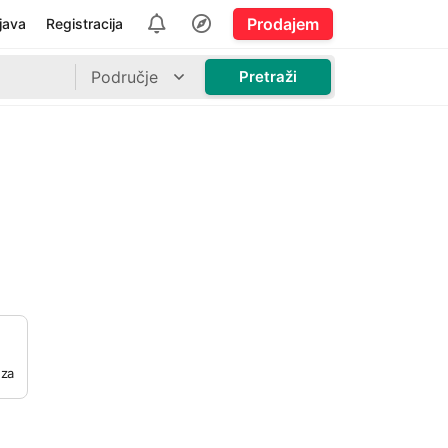
Prodajem
ijava
Registracija
Područje
Pretraži
 za