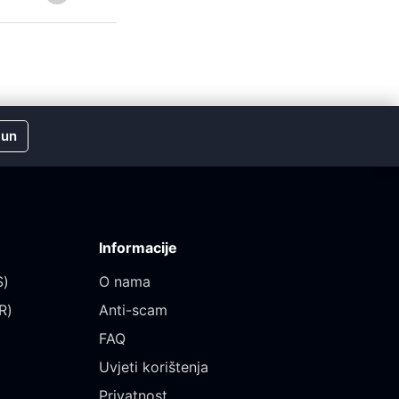
čun
Informacije
)‎
O nama
)‎
Anti-scam
FAQ
Uvjeti korištenja
Privatnost