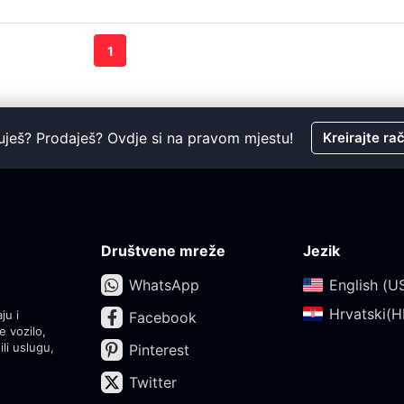
1
uješ? Prodaješ? Ovdje si na pravom mjestu!
Kreirajte ra
Društvene mreže
Jezik
WhatsApp
English (US
Hrvatski(HR
ju i
Facebook
e vozilo,
ili uslugu,
Pinterest
Twitter