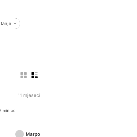
tanje
11 mjeseci
 2 min od
Marpo