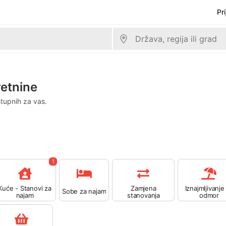
Pr
retnine
stupnih za vas.
1
Kuće - Stanovi za
Zamjena
Iznajmljivanje
Sobe za najam
najam
stanovanja
odmor