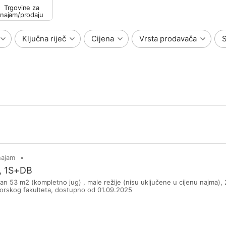
Trgovine za
najam/prodaju
Ključna riječ
Cijena
Vrsta prodavača
S
najam
, 1S+DB
an 53 m2 (kompletno jug) , male režije (nisu uključene u cijenu najma),
rskog fakulteta, dostupno od 01.09.2025