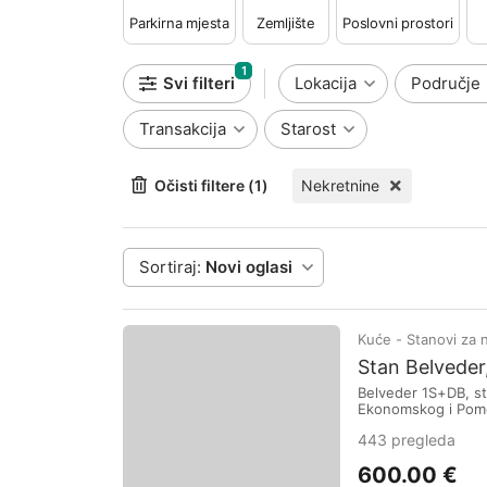
Parkirna mjesta
Zemljište
Poslovni prostori
1
Svi filteri
Lokacija
Područje
Transakcija
Starost
Očisti filtere (1)
Nekretnine
Sortiraj:
Novi oglasi
Kuće - Stanovi za 
Stan Belveder
Belveder 1S+DB, st
Ekonomskog i Pomo
443 pregleda
600.00 €