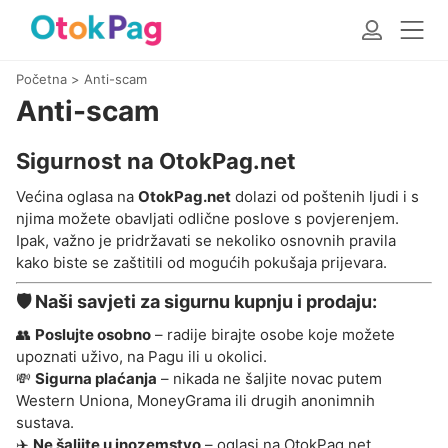
Početna
>
Anti-scam
Anti-scam
Sigurnost na OtokPag.net
Većina oglasa na
OtokPag.net
dolazi od poštenih ljudi i s
njima možete obavljati odlične poslove s povjerenjem.
Ipak, važno je pridržavati se nekoliko osnovnih pravila
kako biste se zaštitili od mogućih pokušaja prijevara.
🛡️ Naši savjeti za sigurnu kupnju i prodaju:
👥
Poslujte osobno
– radije birajte osobe koje možete
upoznati uživo, na Pagu ili u okolici.
💸
Sigurna plaćanja
– nikada ne šaljite novac putem
Western Uniona, MoneyGrama ili drugih anonimnih
sustava.
✈️
Ne šaljite u inozemstvo
– oglasi na OtokPag.net