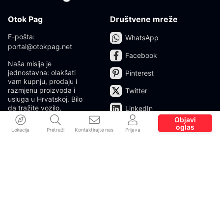
Otok Pag
Društvene mreže
E-pošta:
WhatsApp
portal@otokpag.net
Facebook
Naša misija je
jednostavna: olakšati
Pinterest
vam kupnju, prodaju i
razmjenu proizvoda i
Twitter
usluga u Hrvatskoj. Bilo
da tražite vozilo,
LinkedIn
elektroniku, nekretninu ili
Objavi
želite oglasiti svoj
oglas
Lokacija
Pretraži
Kontaktirajte nas
Prijava
proizvod ili uslugu, ovdje
ćete pronaći sve na
jednom mjestu.
Prebaci na tamni
način
Jezik
Informacije
English (US)‎
O nama