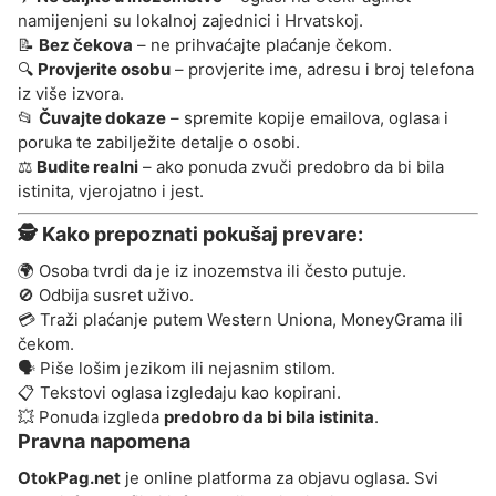
namijenjeni su lokalnoj zajednici i Hrvatskoj.
📝
Bez čekova
– ne prihvaćajte plaćanje čekom.
🔍
Provjerite osobu
– provjerite ime, adresu i broj telefona
iz više izvora.
📂
Čuvajte dokaze
– spremite kopije emailova, oglasa i
poruka te zabilježite detalje o osobi.
⚖️
Budite realni
– ako ponuda zvuči predobro da bi bila
istinita, vjerojatno i jest.
🕵️ Kako prepoznati pokušaj prevare:
🌍 Osoba tvrdi da je iz inozemstva ili često putuje.
🚫 Odbija susret uživo.
💳 Traži plaćanje putem Western Uniona, MoneyGrama ili
čekom.
🗣️ Piše lošim jezikom ili nejasnim stilom.
📋 Tekstovi oglasa izgledaju kao kopirani.
💥 Ponuda izgleda
predobro da bi bila istinita
.
Pravna napomena
OtokPag.net
je online platforma za objavu oglasa. Svi