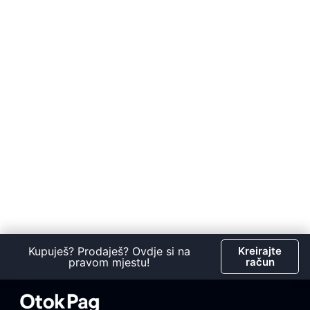
Kupuješ? Prodaješ? Ovdje si na
Kreirajte
pravom mjestu!
račun