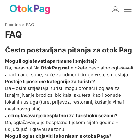
Početna
>
FAQ
FAQ
Često postavljana pitanja za otok Pag
Mogu li oglašavati apartmane i smještaj?
Da, naravno! Na
OtokPag.net
možete besplatno oglašavati
apartmane, sobe, kuće za odmor i druge vrste smještaja.
Postoje li posebne kategorije za turiste?
Da – osim smještaja, turisti mogu pronaći i oglase za
iznajmljivanje brodica, bicikala, skutera, kao i ponude
lokalnih usluga (ture, prijevoz, restorani, kušanja vina i
maslinovog ulja).
Je li oglašavanje besplatno i za turističku sezonu?
Da, oglašavanje je besplatno tijekom cijele godine –
uključujući i glavnu sezonu.
Mogu li oglas objaviti i ako nisam s otoka Paga?