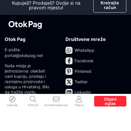
Kupuješ? Prodaješ? Ovdje si na
Kreirajte
pravom mjestu!
račun
Otok Pag
Društvene mreže
E-pošta:
WhatsApp
portal@otokpag.net
Facebook
Naša misija je
jednostavna: olakšati
Pinterest
vam kupnju, prodaju i
razmjenu proizvoda i
Twitter
usluga u Hrvatskoj. Bilo
da tražite vozilo,
LinkedIn
elektroniku, nekretninu ili
Objavi
želite oglasiti svoj
oglas
Lokacija
Pretraži
Kontaktirajte nas
Prijava
proizvod ili uslugu, ovdje
ćete pronaći sve na
jednom mjestu.
Prebaci na tamni