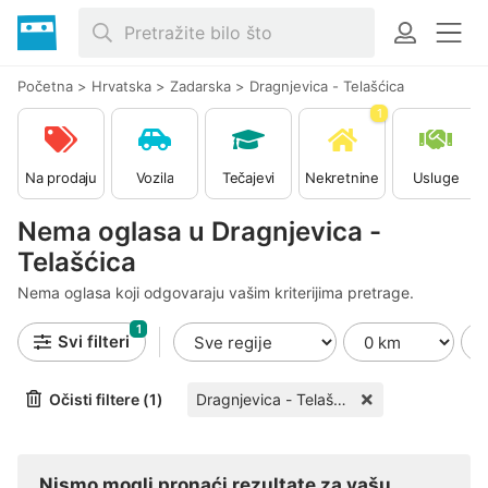
Početna
>
Hrvatska
>
Zadarska
>
Dragnjevica - Telašćica
1
Na prodaju
Vozila
Tečajevi
Nekretnine
Usluge
Nema oglasa u Dragnjevica -
Telašćica
Nema oglasa koji odgovaraju vašim kriterijima pretrage.
1
Svi filteri
Očisti filtere (1)
Dragnjevica - Telašćica
Nismo mogli pronaći rezultate za vašu