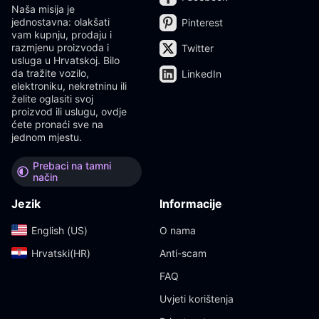
Naša misija je
jednostavna: olakšati
Pinterest
vam kupnju, prodaju i
razmjenu proizvoda i
Twitter
usluga u Hrvatskoj. Bilo
da tražite vozilo,
LinkedIn
elektroniku, nekretninu ili
želite oglasiti svoj
proizvod ili uslugu, ovdje
ćete pronaći sve na
jednom mjestu.
Prebaci na tamni
način
Jezik
Informacije
English (US)‎
O nama
Hrvatski(HR)‎
Anti-scam
FAQ
Uvjeti korištenja