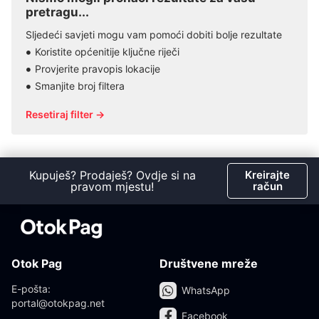
pretragu...
Sljedeći savjeti mogu vam pomoći dobiti bolje rezultate
Koristite općenitije ključne riječi
Provjerite pravopis lokacije
Smanjite broj filtera
Resetiraj filter →
Kupuješ? Prodaješ? Ovdje si na
Kreirajte
pravom mjestu!
račun
Otok Pag
Društvene mreže
E-pošta:
WhatsApp
portal@otokpag.net
Facebook