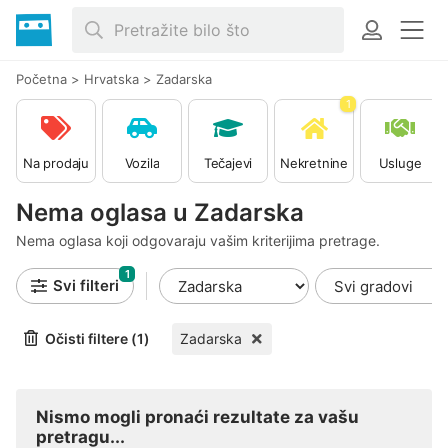
Početna
>
Hrvatska
>
Zadarska
1
Na prodaju
Vozila
Tečajevi
Nekretnine
Usluge
Nema oglasa u Zadarska
Nema oglasa koji odgovaraju vašim kriterijima pretrage.
1
Svi filteri
Očisti filtere (1)
Zadarska
Nismo mogli pronaći rezultate za vašu
pretragu...