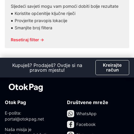
Sljedeći savjeti mogu vam pomoći dobiti bolje rezultate
Koristite općenitije ključne riječi
Provjerite pravopis lokacije
Smanjite broj filtera
Resetiraj filter →
Kupuješ? Prodaješ? Ovdje si na
Kreirajte
pravom mjestu!
račun
Otok Pag
Društvene mreže
E-pošta:
WhatsApp
portal@otokpag.net
Facebook
Naša misija je