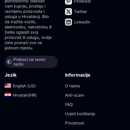
jednostavna: olakšati
Pinterest
vam kupnju, prodaju i
razmjenu proizvoda i
Twitter
usluga u Hrvatskoj. Bilo
da tražite vozilo,
LinkedIn
elektroniku, nekretninu ili
želite oglasiti svoj
proizvod ili uslugu, ovdje
ćete pronaći sve na
jednom mjestu.
Prebaci na tamni
način
Jezik
Informacije
English (US)‎
O nama
Hrvatski(HR)‎
Anti-scam
FAQ
Uvjeti korištenja
Privatnost