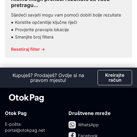
pretragu...
Sljedeći savjeti mogu vam pomoći dobiti bolje rezultate
Koristite općenitije ključne riječi
Provjerite pravopis lokacije
Smanjite broj filtera
Resetiraj filter →
Kupuješ? Prodaješ? Ovdje si na
Kreirajte
pravom mjestu!
račun
Otok Pag
Društvene mreže
E-pošta:
WhatsApp
portal@otokpag.net
Facebook