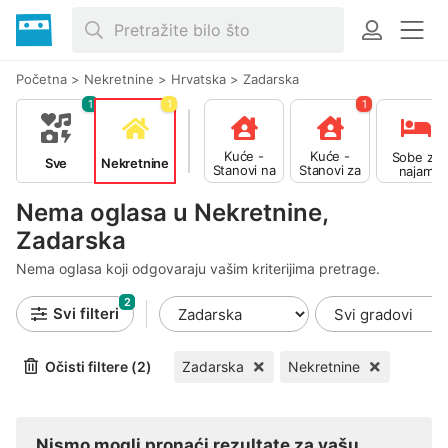
Početna
>
Nekretnine
>
Hrvatska
>
Zadarska
1
1
1
Kuće -
Kuće -
Sobe za
Sve
Nekretnine
Stanovi na
Stanovi za
najam
prodaju
najam
Nema oglasa u Nekretnine,
Zadarska
Nema oglasa koji odgovaraju vašim kriterijima pretrage.
2
Svi filteri
Očisti filtere (2)
Zadarska
Nekretnine
Nismo mogli pronaći rezultate za vašu