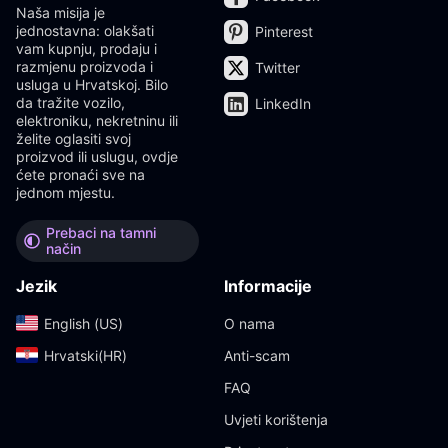
Naša misija je
jednostavna: olakšati
Pinterest
vam kupnju, prodaju i
razmjenu proizvoda i
Twitter
usluga u Hrvatskoj. Bilo
da tražite vozilo,
LinkedIn
elektroniku, nekretninu ili
želite oglasiti svoj
proizvod ili uslugu, ovdje
ćete pronaći sve na
jednom mjestu.
Prebaci na tamni
način
Jezik
Informacije
English (US)‎
O nama
Hrvatski(HR)‎
Anti-scam
FAQ
Uvjeti korištenja