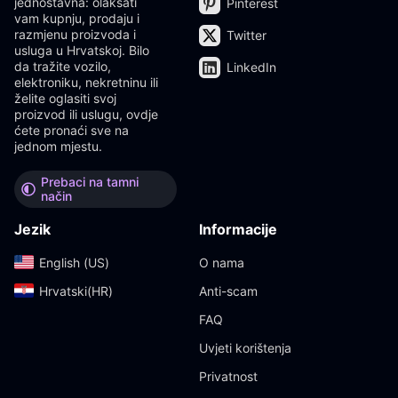
jednostavna: olakšati
Pinterest
vam kupnju, prodaju i
razmjenu proizvoda i
Twitter
usluga u Hrvatskoj. Bilo
da tražite vozilo,
LinkedIn
elektroniku, nekretninu ili
želite oglasiti svoj
proizvod ili uslugu, ovdje
ćete pronaći sve na
jednom mjestu.
Prebaci na tamni
način
Jezik
Informacije
English (US)‎
O nama
Hrvatski(HR)‎
Anti-scam
FAQ
Uvjeti korištenja
Privatnost