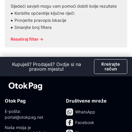
Sljedeći savjeti mogu vam pomoći dobiti bolje rezultate
Koristite općenitije ključne riječi
Provjerite pravopis lokacije
Smanjite broj filtera
Resetiraj filter →
Kupuješ? Prodaješ? Ovdje si na
Kreirajte
pravom mjestu!
račun
Otok Pag
Društvene mreže
E-pošta:
WhatsApp
portal@otokpag.net
Facebook
Naša misija je