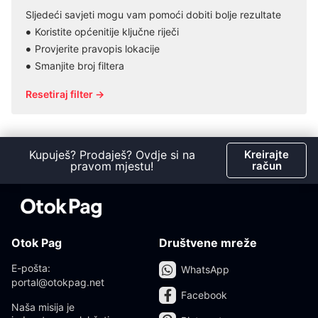
Sljedeći savjeti mogu vam pomoći dobiti bolje rezultate
Koristite općenitije ključne riječi
Provjerite pravopis lokacije
Smanjite broj filtera
Resetiraj filter →
Kupuješ? Prodaješ? Ovdje si na
Kreirajte
pravom mjestu!
račun
Otok Pag
Društvene mreže
E-pošta:
WhatsApp
portal@otokpag.net
Facebook
Naša misija je