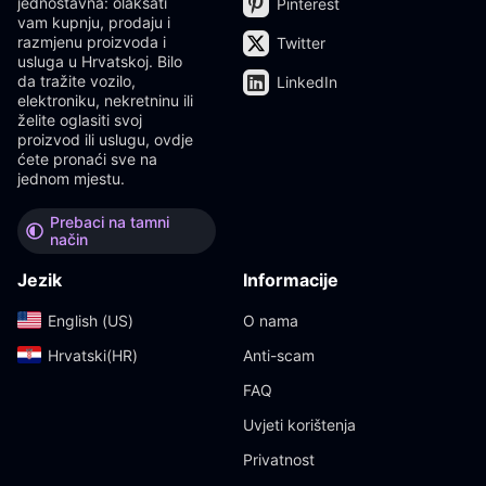
jednostavna: olakšati
Pinterest
vam kupnju, prodaju i
razmjenu proizvoda i
Twitter
usluga u Hrvatskoj. Bilo
da tražite vozilo,
LinkedIn
elektroniku, nekretninu ili
želite oglasiti svoj
proizvod ili uslugu, ovdje
ćete pronaći sve na
jednom mjestu.
Prebaci na tamni
način
Jezik
Informacije
English (US)‎
O nama
Hrvatski(HR)‎
Anti-scam
FAQ
Uvjeti korištenja
Privatnost