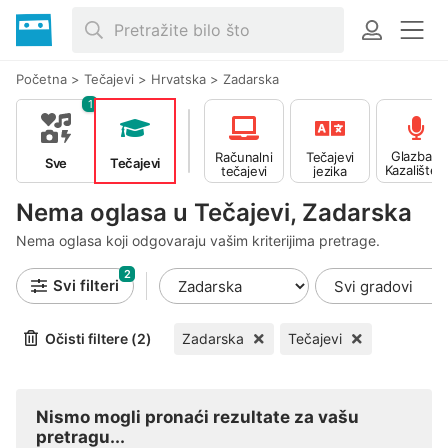
Početna
>
Tečajevi
>
Hrvatska
>
Zadarska
1
Glazba -
Računalni
Tečajevi
Sve
Tečajevi
Kazalište -
tečajevi
jezika
Ples
Nema oglasa u Tečajevi, Zadarska
Nema oglasa koji odgovaraju vašim kriterijima pretrage.
2
Svi filteri
Očisti filtere (2)
Zadarska
Tečajevi
Nismo mogli pronaći rezultate za vašu
pretragu...