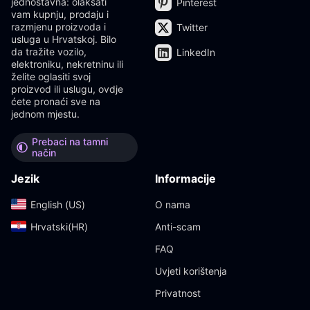
jednostavna: olakšati
Pinterest
vam kupnju, prodaju i
razmjenu proizvoda i
Twitter
usluga u Hrvatskoj. Bilo
da tražite vozilo,
LinkedIn
elektroniku, nekretninu ili
želite oglasiti svoj
proizvod ili uslugu, ovdje
ćete pronaći sve na
jednom mjestu.
Prebaci na tamni
način
Jezik
Informacije
English (US)‎
O nama
Hrvatski(HR)‎
Anti-scam
FAQ
Uvjeti korištenja
Privatnost