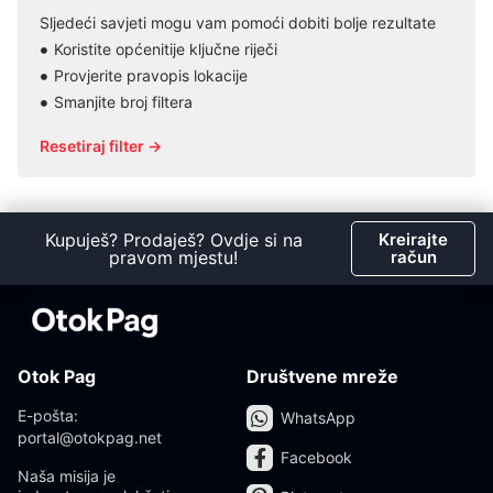
Sljedeći savjeti mogu vam pomoći dobiti bolje rezultate
Koristite općenitije ključne riječi
Provjerite pravopis lokacije
Smanjite broj filtera
Resetiraj filter →
Kupuješ? Prodaješ? Ovdje si na
Kreirajte
pravom mjestu!
račun
Otok Pag
Društvene mreže
E-pošta:
WhatsApp
portal@otokpag.net
Facebook
Naša misija je