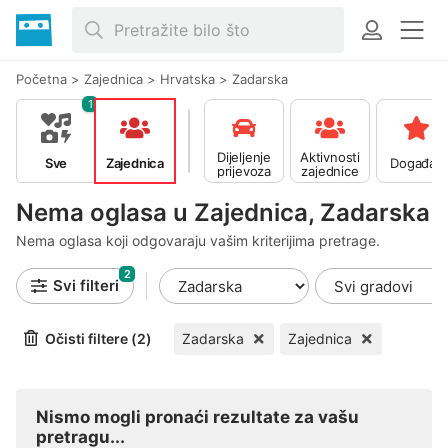
Početna
>
Zajednica
>
Hrvatska
>
Zadarska
1
Dijeljenje
Aktivnosti
Sve
Zajednica
Događaji
prijevoza
zajednice
Nema oglasa u Zajednica, Zadarska
Nema oglasa koji odgovaraju vašim kriterijima pretrage.
2
Svi filteri
Očisti filtere (2)
Zadarska
Zajednica
Nismo mogli pronaći rezultate za vašu
pretragu...