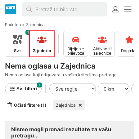
Početna
>
Zajednica
1
Dijeljenje
Aktivnosti
Sve
Zajednica
Događaji
prijevoza
zajednice
Nema oglasa u Zajednica
Nema oglasa koji odgovaraju vašim kriterijima pretrage.
1
Svi filteri
Očisti filtere (1)
Zajednica
Nismo mogli pronaći rezultate za vašu
pretragu...