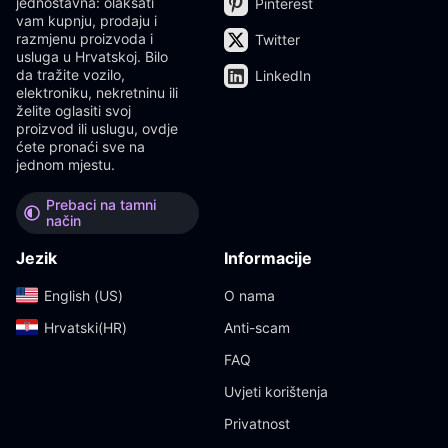
jednostavna: olakšati
Pinterest
vam kupnju, prodaju i
razmjenu proizvoda i
Twitter
usluga u Hrvatskoj. Bilo
da tražite vozilo,
LinkedIn
elektroniku, nekretninu ili
želite oglasiti svoj
proizvod ili uslugu, ovdje
ćete pronaći sve na
jednom mjestu.
Prebaci na tamni
način
Jezik
Informacije
English (US)‎
O nama
Hrvatski(HR)‎
Anti-scam
FAQ
Uvjeti korištenja
Privatnost