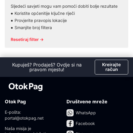
Sljedeći savjeti mogu vam pomoći dobiti bolje rezultate
Koristite općenitije ključne riječi
Provjerite pravopis lokacije
Smanjite broj filtera
Resetiraj filter →
Kupuješ? Prodaješ? Ovdje si na
Kreirajte
pravom mjestu!
račun
Otok Pag
Društvene mreže
E-pošta:
WhatsApp
portal@otokpag.net
Facebook
Naša misija je