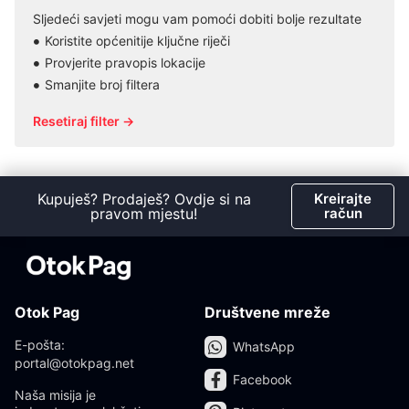
Sljedeći savjeti mogu vam pomoći dobiti bolje rezultate
Koristite općenitije ključne riječi
Provjerite pravopis lokacije
Smanjite broj filtera
Resetiraj filter →
Kupuješ? Prodaješ? Ovdje si na
Kreirajte
pravom mjestu!
račun
Otok Pag
Društvene mreže
E-pošta:
WhatsApp
portal@otokpag.net
Facebook
Naša misija je