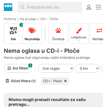
Početna
>
Na prodaju
>
CD-i - Ploče
1
Umjetnost
Sve
Na prodaju
Životinje
Razmjena
-
Kolekciona
rstvo
Nema oglasa u CD-i - Ploče
Nema oglasa koji odgovaraju vašim kriterijima pretrage.
1
Svi filteri
Očisti filtere (1)
CD-i - Ploče
Nismo mogli pronaći rezultate za vašu
pretragu...