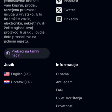
jednostavna: olakšati
Pinterest
vam kupnju, prodaju i
razmjenu proizvoda i
Twitter
usluga u Hrvatskoj. Bilo
da tražite vozilo,
LinkedIn
elektroniku, nekretninu ili
želite oglasiti svoj
proizvod ili uslugu, ovdje
ćete pronaći sve na
jednom mjestu.
Prebaci na tamni
način
Jezik
Informacije
English (US)‎
O nama
Hrvatski(HR)‎
Anti-scam
FAQ
Uvjeti korištenja
Privatnost