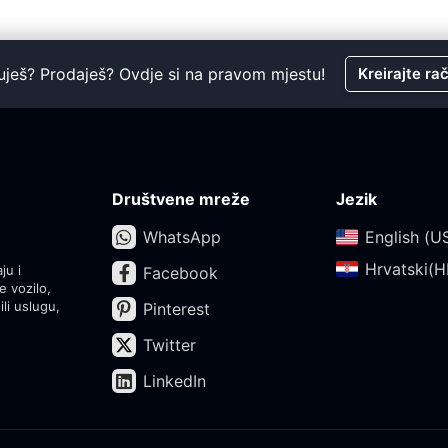
uješ? Prodaješ? Ovdje si na pravom mjestu!
Kreirajte ra
Društvene mreže
Jezik
WhatsApp
English (US
Hrvatski(HR
ju i
Facebook
e vozilo,
ili uslugu,
Pinterest
Twitter
LinkedIn