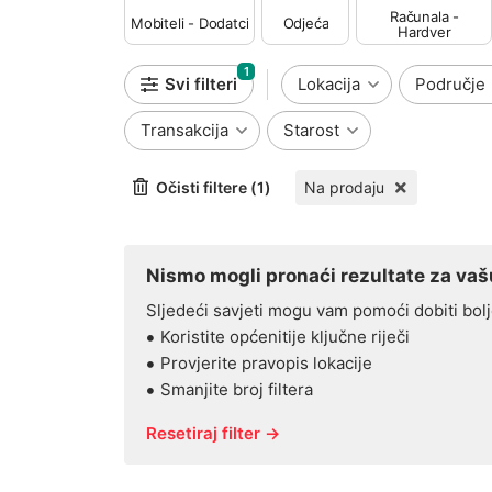
Računala -
Mobiteli - Dodatci
Odjeća
Hardver
1
Svi filteri
Lokacija
Područje
Transakcija
Starost
Očisti filtere (1)
Na prodaju
Nismo mogli pronaći rezultate za vašu
Sljedeći savjeti mogu vam pomoći dobiti bolj
Koristite općenitije ključne riječi
Provjerite pravopis lokacije
Smanjite broj filtera
Resetiraj filter →