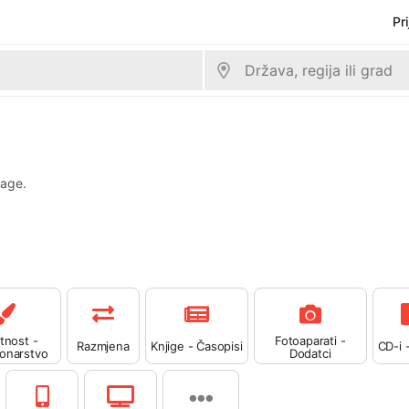
Pr
rage.
tnost -
Fotoaparati -
Razmjena
Knjige - Časopisi
CD-i 
ionarstvo
Dodatci