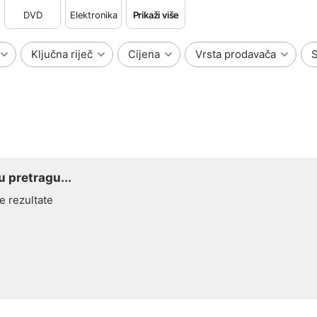
DVD
Elektronika
Prikaži više
Ključna riječ
Cijena
Vrsta prodavača
S
 pretragu...
e rezultate