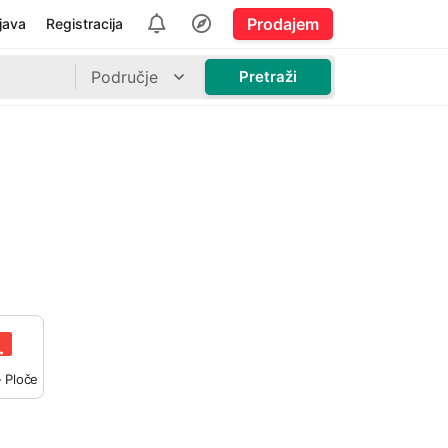
Prodajem
ijava
Registracija
Područje
Pretraži
- Ploče