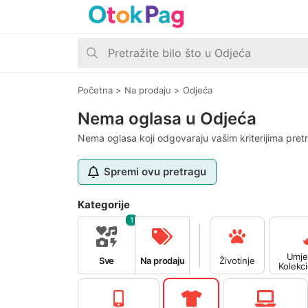
Početna
>
Na prodaju
>
Odjeća
Nema oglasa u Odjeća
Nema oglasa koji odgovaraju vašim kriterijima pret
Spremi ovu pretragu
Kategorije
1
Umje
Sve
Na prodaju
Životinje
Kolekc