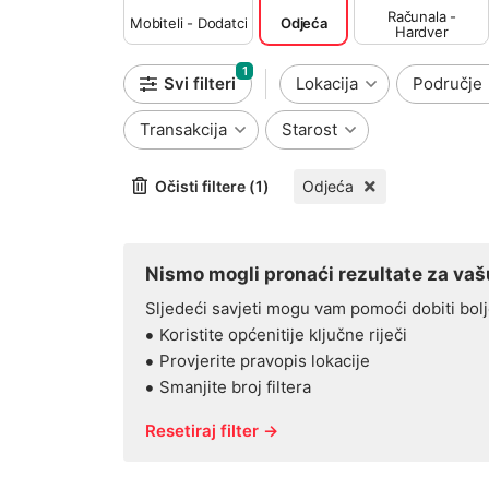
Računala -
Mobiteli - Dodatci
Odjeća
Hardver
1
Svi filteri
Lokacija
Područje
Transakcija
Starost
Očisti filtere (1)
Odjeća
Nismo mogli pronaći rezultate za vašu
Sljedeći savjeti mogu vam pomoći dobiti bolj
Koristite općenitije ključne riječi
Provjerite pravopis lokacije
Smanjite broj filtera
Resetiraj filter →