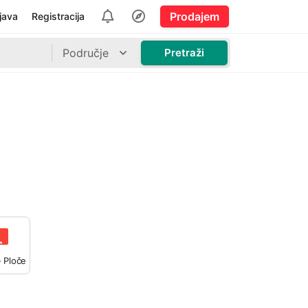
Prodajem
ijava
Registracija
Područje
Pretraži
- Ploče