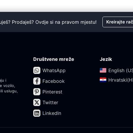
uješ? Prodaješ? Ovdje si na pravom mjestu!
Kreirajte ra
Društvene mreže
Jezik
WhatsApp
English (US
Hrvatski(HR
ju i
Facebook
e vozilo,
ili uslugu,
Pinterest
Twitter
LinkedIn