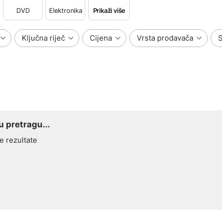
DVD
Elektronika
Prikaži više
Ključna riječ
Cijena
Vrsta prodavača
S
 pretragu...
e rezultate