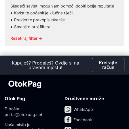
Sljedeći savjeti mogu vam pomoći dobiti bolje rezultate
Koristite općenitije ključne riječi
Provjerite pravopis lokacije
Smanjite broj filtera
Resetiraj filter →
Kupuješ? Prodaješ? Ovdje si na
Kreirajte
pravom mjestu!
račun
Otok Pag
Društvene mreže
E-pošta:
WhatsApp
portal@otokpag.net
Facebook
Naša misija je