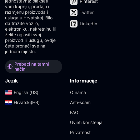
jednostavna: olakšati
Pinterest
vam kupnju, prodaju i
razmjenu proizvoda i
Twitter
usluga u Hrvatskoj. Bilo
da tražite vozilo,
LinkedIn
elektroniku, nekretninu ili
želite oglasiti svoj
proizvod ili uslugu, ovdje
ćete pronaći sve na
jednom mjestu.
Prebaci na tamni
način
Jezik
Informacije
English (US)‎
O nama
Hrvatski(HR)‎
Anti-scam
FAQ
Uvjeti korištenja
Privatnost