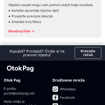
Sljedeći savjeti mogu vam pomoći dobiti bolje rezultate
Koristite općenitije ključne riječi
Provjerite pravopis lokacije
Smanjite broj filtera
Resetiraj filter →
Kupuješ? Prodaješ? Ovdje si na
Kreirajte
pravom mjestu!
račun
Otok Pag
Društvene mreže
E-pošta:
WhatsApp
portal@otokpag.net
Facebook
Naša misija je