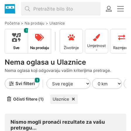
Početna
>
Na prodaju
>
Ulaznice
1
Umjetnost
Sve
Na prodaju
Životinje
Razmjena
-
Kolekciona
rstvo
Nema oglasa u Ulaznice
Nema oglasa koji odgovaraju vašim kriterijima pretrage.
1
Svi filteri
Očisti filtere (1)
Ulaznice
Nismo mogli pronaći rezultate za vašu
pretragu...