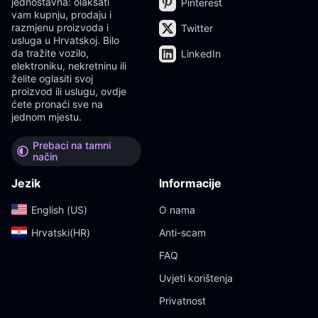
jednostavna: olakšati
Pinterest
vam kupnju, prodaju i
razmjenu proizvoda i
Twitter
usluga u Hrvatskoj. Bilo
da tražite vozilo,
LinkedIn
elektroniku, nekretninu ili
želite oglasiti svoj
proizvod ili uslugu, ovdje
ćete pronaći sve na
jednom mjestu.
Prebaci na tamni
način
Jezik
Informacije
English (US)‎
O nama
Hrvatski(HR)‎
Anti-scam
FAQ
Uvjeti korištenja
Privatnost