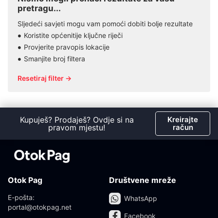
pretragu...
Sljedeći savjeti mogu vam pomoći dobiti bolje rezultate
Koristite općenitije ključne riječi
Provjerite pravopis lokacije
Smanjite broj filtera
Resetiraj filter →
Kupuješ? Prodaješ? Ovdje si na
Kreirajte
pravom mjestu!
račun
Otok Pag
Društvene mreže
E-pošta:
WhatsApp
portal@otokpag.net
Facebook