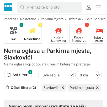
Početna
>
Nekretnine
>
Parkirna mjesta
>
Hrvatska
>
Ličko-Senjska
1
1
1
Kuće -
Kuće -
Sobe za
Sve
Nekretnine
Stanovi na
Stanovi za
najam
prodaju
najam
Nema oglasa u Parkirna mjesta,
Slavkovići
Nema oglasa koji odgovaraju vašim kriterijima pretrage.
2
Svi filteri
Očisti filtere (2)
Slavkovići
Parkirna mjesta
Nismo mogli pronaći rezultate za vašu