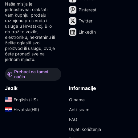
Naša misija je
jednostavna: olakšati
Pinterest
vam kupnju, prodaju i
razmjenu proizvoda i
Twitter
usluga u Hrvatskoj. Bilo
da tražite vozilo,
LinkedIn
elektroniku, nekretninu ili
želite oglasiti svoj
proizvod ili uslugu, ovdje
ćete pronaći sve na
jednom mjestu.
Prebaci na tamni
način
Jezik
Informacije
English (US)‎
O nama
Hrvatski(HR)‎
Anti-scam
FAQ
Uvjeti korištenja