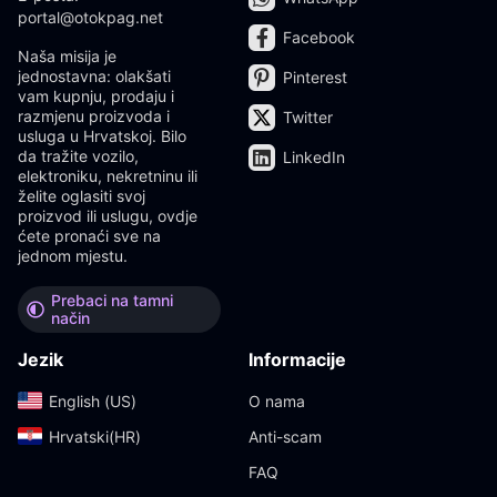
portal@otokpag.net
Facebook
Naša misija je
jednostavna: olakšati
Pinterest
vam kupnju, prodaju i
razmjenu proizvoda i
Twitter
usluga u Hrvatskoj. Bilo
da tražite vozilo,
LinkedIn
elektroniku, nekretninu ili
želite oglasiti svoj
proizvod ili uslugu, ovdje
ćete pronaći sve na
jednom mjestu.
Prebaci na tamni
način
Jezik
Informacije
English (US)‎
O nama
Hrvatski(HR)‎
Anti-scam
FAQ