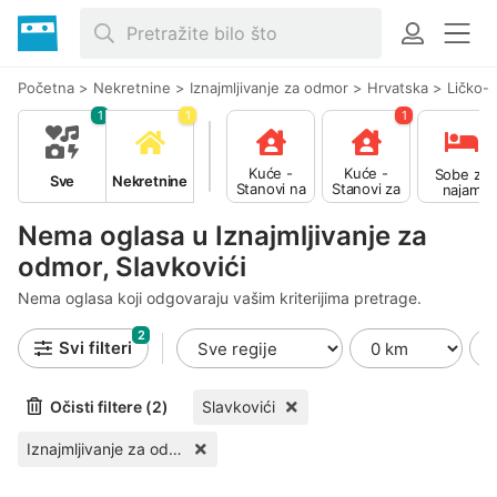
Početna
>
Nekretnine
>
Iznajmljivanje za odmor
>
Hrvatska
>
Ličko-
1
1
1
Kuće -
Kuće -
Sobe za
Sve
Nekretnine
Stanovi na
Stanovi za
najam
prodaju
najam
Nema oglasa u Iznajmljivanje za
odmor, Slavkovići
Nema oglasa koji odgovaraju vašim kriterijima pretrage.
2
Svi filteri
Očisti filtere (2)
Slavkovići
Iznajmljivanje za odmor