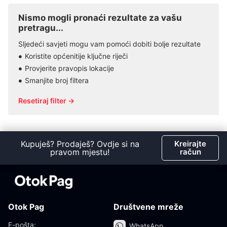
Nismo mogli pronaći rezultate za vašu
pretragu...
Sljedeći savjeti mogu vam pomoći dobiti bolje rezultate
Koristite općenitije ključne riječi
Provjerite pravopis lokacije
Smanjite broj filtera
Resetiraj filter →
Kupuješ? Prodaješ? Ovdje si na
Kreirajte
pravom mjestu!
račun
Otok Pag
Društvene mreže
E-pošta:
WhatsApp