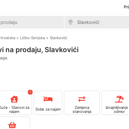
Pr
Hrvatska
>
Ličko-Senjska
>
Slavkovići
 na prodaju, Slavkovići
rage.
1
Kuće - Stanovi za
Zamjena
Iznajmljivanje
Sobe za najam
najam
stanovanja
odmor