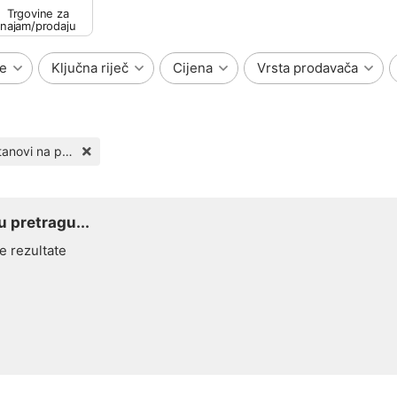
Trgovine za
najam/prodaju
e
Ključna riječ
Cijena
Vrsta prodavača
Kuće - Stanovi na prodaju
 pretragu...
e rezultate