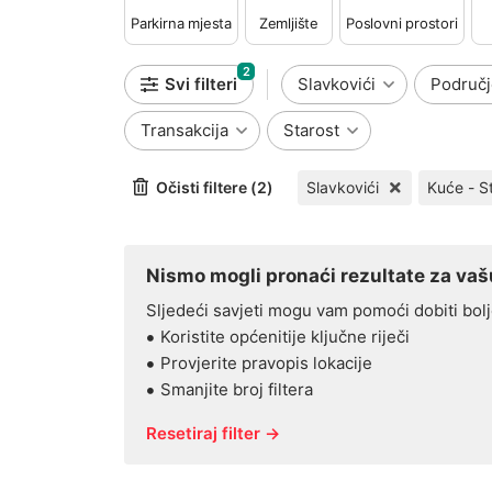
Parkirna mjesta
Zemljište
Poslovni prostori
2
Svi filteri
Slavkovići
Područj
Transakcija
Starost
Očisti filtere (2)
Slavkovići
Nismo mogli pronaći rezultate za vašu
Sljedeći savjeti mogu vam pomoći dobiti bolj
Koristite općenitije ključne riječi
Provjerite pravopis lokacije
Smanjite broj filtera
Resetiraj filter →