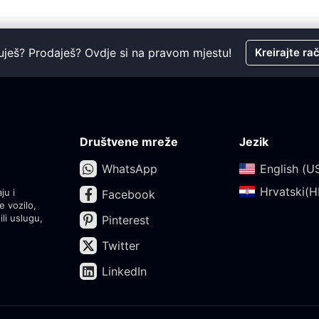
uješ? Prodaješ? Ovdje si na pravom mjestu!
Kreirajte ra
Društvene mreže
Jezik
WhatsApp
English (US
Hrvatski(HR
ju i
Facebook
e vozilo,
ili uslugu,
Pinterest
Twitter
LinkedIn