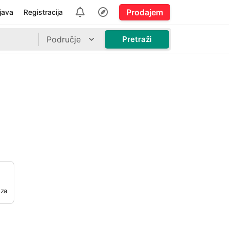
Prodajem
ijava
Registracija
Područje
Pretraži
 za