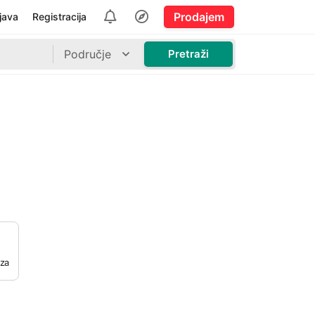
Prodajem
ijava
Registracija
Područje
Pretraži
 za