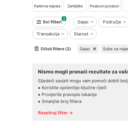
Parkirna mjesta
Zemljište
Poslovni prostori
2
Svi filteri
Gajac
Područje
Transakcija
Starost
Očisti filtere (2)
Gajac
Sobe za naj
Nismo mogli pronaći rezultate za vašu
Sljedeći savjeti mogu vam pomoći dobiti bolj
Koristite općenitije ključne riječi
Provjerite pravopis lokacije
Smanjite broj filtera
Resetiraj filter →