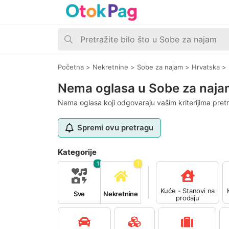
Početna
>
Nekretnine
>
Sobe za najam
>
Hrvatska
>
Nema oglasa u Sobe za naja
Nema oglasa koji odgovaraju vašim kriterijima pret
Spremi ovu pretragu
Kategorije
1
1
Kuće - Stanovi na
Sve
Nekretnine
prodaju