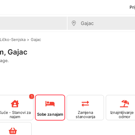
Pr
Ličko-Senjska
>
Gajac
m, Gajac
rage.
1
Kuće - Stanovi za
Zamjena
Iznajmljivanje
Sobe za najam
najam
stanovanja
odmor