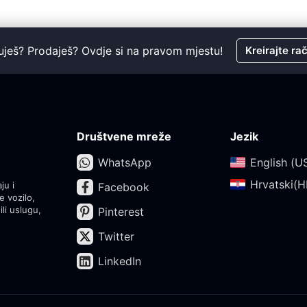
uješ? Prodaješ? Ovdje si na pravom mjestu!
Kreirajte ra
Društvene mreže
Jezik
WhatsApp
English (US
Hrvatski(HR
ju i
Facebook
e vozilo,
ili uslugu,
Pinterest
Twitter
LinkedIn