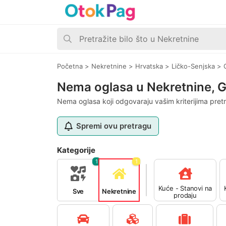
Početna
>
Nekretnine
>
Hrvatska
>
Ličko-Senjska
>
Nema oglasa u Nekretnine, G
Nema oglasa koji odgovaraju vašim kriterijima pret
Spremi ovu pretragu
Kategorije
1
1
Kuće - Stanovi na
Sve
Nekretnine
prodaju