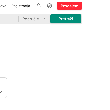
Prodajem
ijava
Registracija
Područje
Pretraži
 za