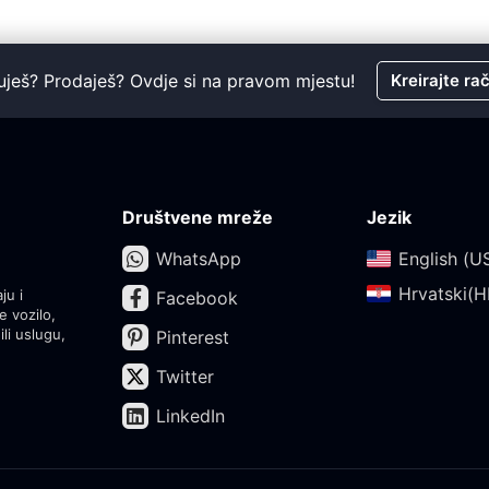
uješ? Prodaješ? Ovdje si na pravom mjestu!
Kreirajte ra
Društvene mreže
Jezik
WhatsApp
English (US
Hrvatski(HR
ju i
Facebook
e vozilo,
ili uslugu,
Pinterest
Twitter
LinkedIn