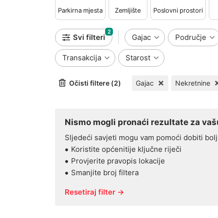
Parkirna mjesta
Zemljište
Poslovni prostori
2
Svi filteri
Gajac
Područje
Transakcija
Starost
Očisti filtere (2)
Gajac
Nekretnine
Nismo mogli pronaći rezultate za vašu
Sljedeći savjeti mogu vam pomoći dobiti bolj
Koristite općenitije ključne riječi
Provjerite pravopis lokacije
Smanjite broj filtera
Resetiraj filter →