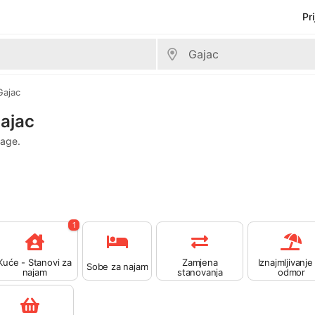
Pr
Gajac
ajac
rage.
1
Kuće - Stanovi za
Zamjena
Iznajmljivanje
Sobe za najam
najam
stanovanja
odmor