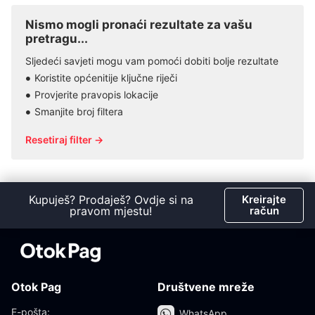
Nismo mogli pronaći rezultate za vašu
pretragu...
Sljedeći savjeti mogu vam pomoći dobiti bolje rezultate
Koristite općenitije ključne riječi
Provjerite pravopis lokacije
Smanjite broj filtera
Resetiraj filter →
Kupuješ? Prodaješ? Ovdje si na
Kreirajte
pravom mjestu!
račun
Otok Pag
Društvene mreže
E-pošta:
WhatsApp