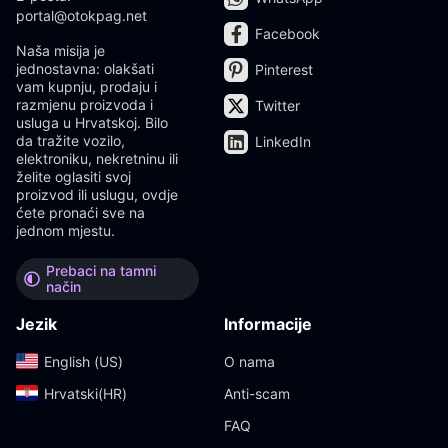
portal@otokpag.net
Facebook
Naša misija je
jednostavna: olakšati
Pinterest
vam kupnju, prodaju i
razmjenu proizvoda i
Twitter
usluga u Hrvatskoj. Bilo
da tražite vozilo,
LinkedIn
elektroniku, nekretninu ili
želite oglasiti svoj
proizvod ili uslugu, ovdje
ćete pronaći sve na
jednom mjestu.
Prebaci na tamni
način
Jezik
Informacije
English (US)‎
O nama
Hrvatski(HR)‎
Anti-scam
FAQ