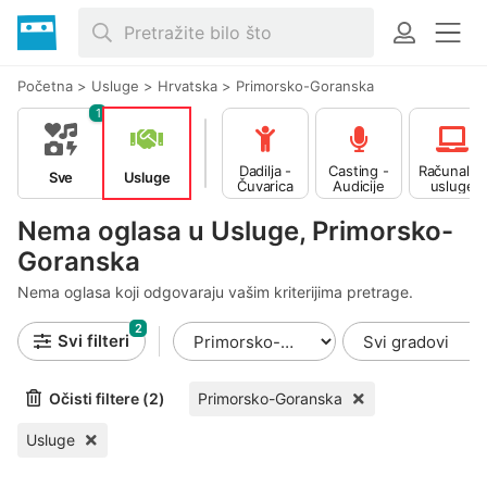
Početna
>
Usluge
>
Hrvatska
>
Primorsko-Goranska
1
Dadilja -
Casting -
Računalne
Sve
Usluge
Čuvarica
Audicije
usluge
Nema oglasa u Usluge, Primorsko-
Goranska
Nema oglasa koji odgovaraju vašim kriterijima pretrage.
2
Svi filteri
Očisti filtere (2)
Primorsko-Goranska
Usluge