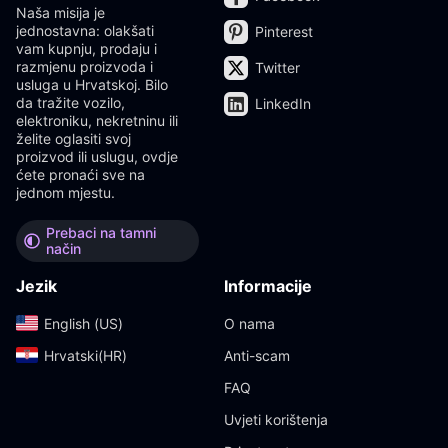
Naša misija je
jednostavna: olakšati
Pinterest
vam kupnju, prodaju i
razmjenu proizvoda i
Twitter
usluga u Hrvatskoj. Bilo
da tražite vozilo,
LinkedIn
elektroniku, nekretninu ili
želite oglasiti svoj
proizvod ili uslugu, ovdje
ćete pronaći sve na
jednom mjestu.
Prebaci na tamni
način
Jezik
Informacije
English (US)‎
O nama
Hrvatski(HR)‎
Anti-scam
FAQ
Uvjeti korištenja