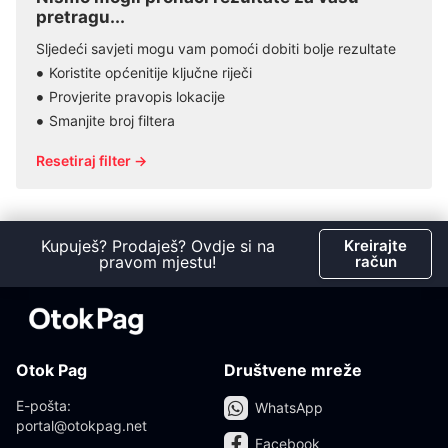
pretragu...
Sljedeći savjeti mogu vam pomoći dobiti bolje rezultate
Koristite općenitije ključne riječi
Provjerite pravopis lokacije
Smanjite broj filtera
Resetiraj filter →
Kupuješ? Prodaješ? Ovdje si na
Kreirajte
pravom mjestu!
račun
Otok Pag
Društvene mreže
E-pošta:
WhatsApp
portal@otokpag.net
Facebook