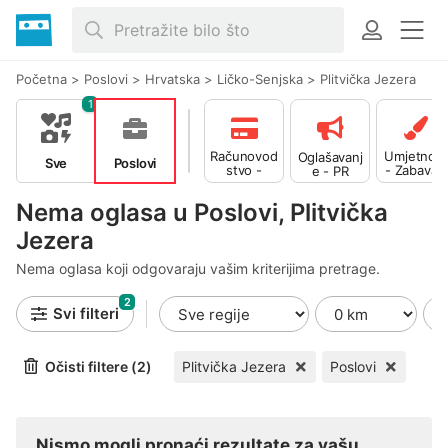
Početna
>
Poslovi
>
Hrvatska
>
Ličko-Senjska
>
Plitvička Jezera
1
Računovod
Umjetnost
Oglašavanj
Sve
Poslovi
stvo -
- Zabava -
e - PR
Financije
Izdavaštvo
Nema oglasa u Poslovi, Plitvička
Jezera
Nema oglasa koji odgovaraju vašim kriterijima pretrage.
2
Svi filteri
Očisti filtere (2)
Plitvička Jezera
Poslovi
Nismo mogli pronaći rezultate za vašu