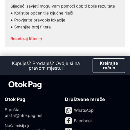
Sljedeći savjeti mogu vam pomoći dobiti bolje rezultate
Koristite općenitije ključne riječi
Provjerite pravopis lokacije
Smanjite broj filtera
Resetiraj filter →
Kupuješ? Prodaješ? Ovdje si na
Kreirajte
pravom mjestu!
račun
Otok Pag
Društvene mreže
E-pošta:
WhatsApp
portal@otokpag.net
Facebook
Naša misija je