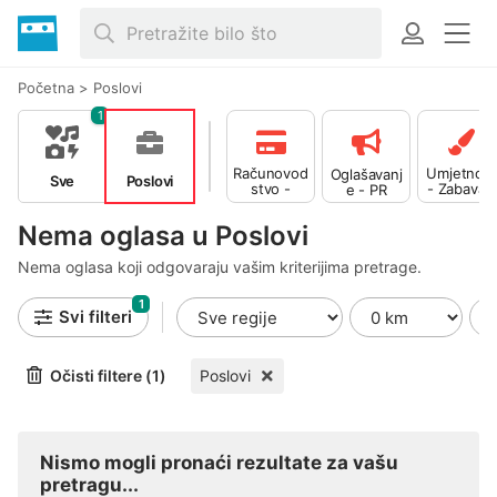
Početna
>
Poslovi
1
Računovod
Umjetnost
Oglašavanj
Sve
Poslovi
stvo -
- Zabava -
e - PR
Financije
Izdavaštvo
Nema oglasa u Poslovi
Nema oglasa koji odgovaraju vašim kriterijima pretrage.
1
Svi filteri
Očisti filtere (1)
Poslovi
Nismo mogli pronaći rezultate za vašu
pretragu...