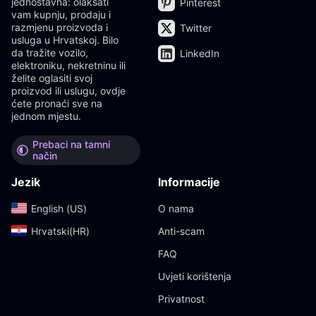
jednostavna: olakšati
Pinterest
vam kupnju, prodaju i
razmjenu proizvoda i
Twitter
usluga u Hrvatskoj. Bilo
da tražite vozilo,
LinkedIn
elektroniku, nekretninu ili
želite oglasiti svoj
proizvod ili uslugu, ovdje
ćete pronaći sve na
jednom mjestu.
Prebaci na tamni
način
Jezik
Informacije
English (US)‎
O nama
Hrvatski(HR)‎
Anti-scam
FAQ
Uvjeti korištenja
Privatnost