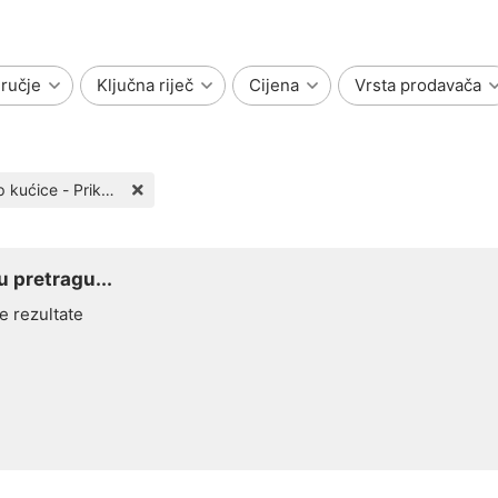
ručje
Ključna riječ
Cijena
Vrsta prodavača
Kamp kućice - Prikolice
 pretragu...
e rezultate