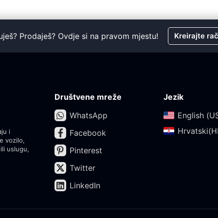
uješ? Prodaješ? Ovdje si na pravom mjestu!
Kreirajte ra
Društvene mreže
Jezik
WhatsApp
English (US
Hrvatski(HR
ju i
Facebook
e vozilo,
ili uslugu,
Pinterest
Twitter
LinkedIn