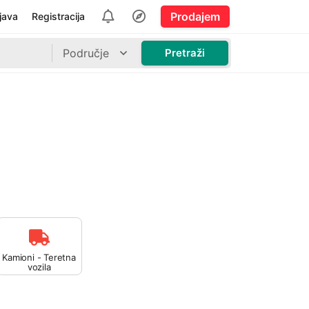
Prodajem
ijava
Registracija
Područje
Pretraži
Kamioni - Teretna
vozila