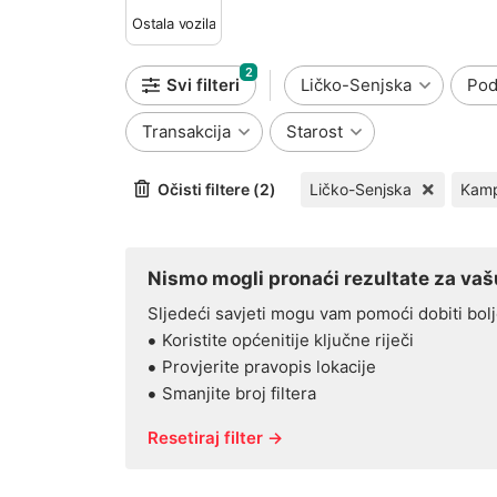
Ostala vozila
2
Svi filteri
Ličko-Senjska
Pod
Transakcija
Starost
Očisti filtere (2)
Ličko-Senjska
Nismo mogli pronaći rezultate za vašu
Sljedeći savjeti mogu vam pomoći dobiti bolj
Koristite općenitije ključne riječi
Provjerite pravopis lokacije
Smanjite broj filtera
Resetiraj filter →