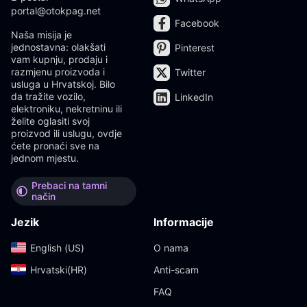
portal@otokpag.net
Facebook
Naša misija je
jednostavna: olakšati
Pinterest
vam kupnju, prodaju i
razmjenu proizvoda i
Twitter
usluga u Hrvatskoj. Bilo
da tražite vozilo,
LinkedIn
elektroniku, nekretninu ili
želite oglasiti svoj
proizvod ili uslugu, ovdje
ćete pronaći sve na
jednom mjestu.
Prebaci na tamni
način
Jezik
Informacije
English (US)‎
O nama
Hrvatski(HR)‎
Anti-scam
FAQ