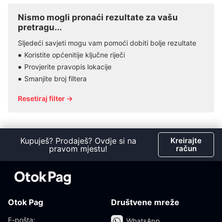
Nismo mogli pronaći rezultate za vašu
pretragu...
Sljedeći savjeti mogu vam pomoći dobiti bolje rezultate
Koristite općenitije ključne riječi
Provjerite pravopis lokacije
Smanjite broj filtera
Resetiraj filter →
Kupuješ? Prodaješ? Ovdje si na
Kreirajte
pravom mjestu!
račun
Otok Pag
Društvene mreže
E-pošta:
WhatsApp