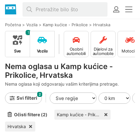
Početna
>
Vozila
>
Kamp kućice - Prikolice
>
Hrvatska
1
Osobni
Dijelovi za
Sve
Vozila
Motocikli
automobili
automobile
Nema oglasa u Kamp kućice -
Prikolice, Hrvatska
Nema oglasa koji odgovaraju vašim kriterijima pretrage.
2
Svi filteri
Očisti filtere (2)
Kamp kućice - Prikolice
Hrvatska