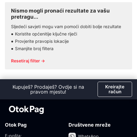
Nismo mogli pronaći rezultate za vašu
pretragu...
Sljedeći savjeti mogu vam pomoći dobiti bolje rezultate
Koristite općenitije ključne riječi
Provjerite pravopis lokacije
Smanjite broj filtera
Resetiraj filter →
Kupuješ? Prodaješ? Ovdje si na
Kreirajte
pravom mjestu!
račun
Otok Pag
Društvene mreže
E-pošta:
WhatsApp