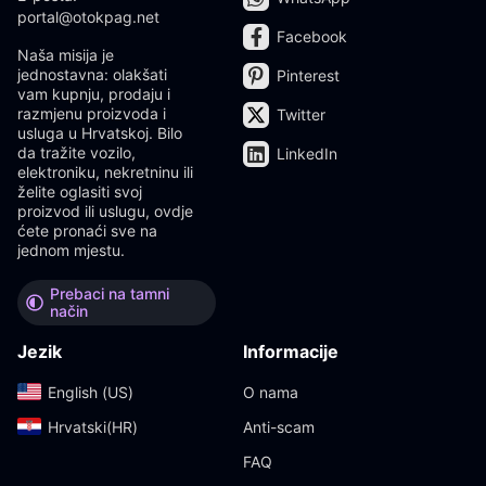
portal@otokpag.net
Facebook
Naša misija je
jednostavna: olakšati
Pinterest
vam kupnju, prodaju i
razmjenu proizvoda i
Twitter
usluga u Hrvatskoj. Bilo
da tražite vozilo,
LinkedIn
elektroniku, nekretninu ili
želite oglasiti svoj
proizvod ili uslugu, ovdje
ćete pronaći sve na
jednom mjestu.
Prebaci na tamni
način
Jezik
Informacije
English (US)‎
O nama
Hrvatski(HR)‎
Anti-scam
FAQ