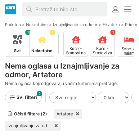
Početna
>
Nekretnine
>
Iznajmljivanje za odmor
>
Hrvatska
>
Primor
1
1
1
Kuće -
Kuće -
Sobe za
Sve
Nekretnine
Stanovi na
Stanovi za
najam
prodaju
najam
Nema oglasa u Iznajmljivanje za
odmor, Artatore
Nema oglasa koji odgovaraju vašim kriterijima pretrage.
2
Svi filteri
Očisti filtere (2)
Artatore
Iznajmljivanje za odmor