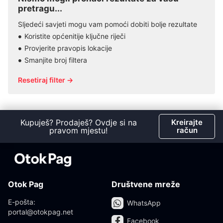
pretragu...
Sljedeći savjeti mogu vam pomoći dobiti bolje rezultate
Koristite općenitije ključne riječi
Provjerite pravopis lokacije
Smanjite broj filtera
Resetiraj filter →
Kupuješ? Prodaješ? Ovdje si na
Kreirajte
pravom mjestu!
račun
Otok Pag
Društvene mreže
E-pošta:
WhatsApp
portal@otokpag.net
Facebook