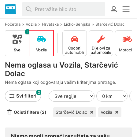
Početna
>
Vozila
>
Hrvatska
>
Ličko-Senjska
>
Starčević Dolac
1
Osobni
Dijelovi za
Sve
Vozila
Motocikli
automobili
automobile
Nema oglasa u Vozila, Starčević
Dolac
Nema oglasa koji odgovaraju vašim kriterijima pretrage.
2
Svi filteri
Očisti filtere (2)
Starčević Dolac
Vozila
Nismo mogli pronaći rezultate za vašu