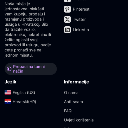
Naša misija je
jednostavna: olakšati
Pinterest
vam kupnju, prodaju i
razmjenu proizvoda i
Twitter
usluga u Hrvatskoj. Bilo
da tražite vozilo,
LinkedIn
elektroniku, nekretninu ili
želite oglasiti svoj
proizvod ili uslugu, ovdje
ćete pronaći sve na
jednom mjestu.
Prebaci na tamni
način
Jezik
Informacije
English (US)‎
O nama
Hrvatski(HR)‎
Anti-scam
FAQ
Uvjeti korištenja