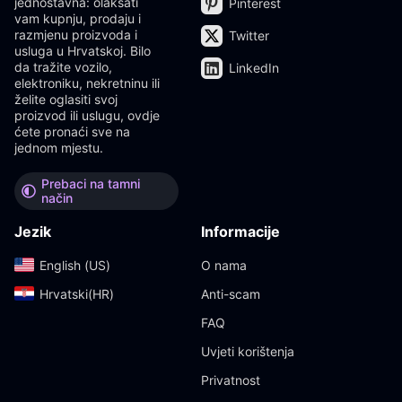
jednostavna: olakšati
Pinterest
vam kupnju, prodaju i
razmjenu proizvoda i
Twitter
usluga u Hrvatskoj. Bilo
da tražite vozilo,
LinkedIn
elektroniku, nekretninu ili
želite oglasiti svoj
proizvod ili uslugu, ovdje
ćete pronaći sve na
jednom mjestu.
Prebaci na tamni
način
Jezik
Informacije
English (US)‎
O nama
Hrvatski(HR)‎
Anti-scam
FAQ
Uvjeti korištenja
Privatnost