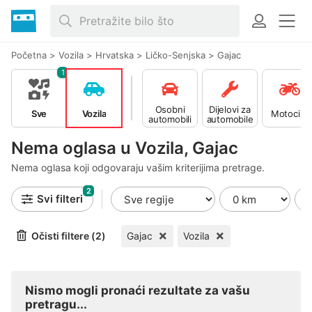
Početna
>
Vozila
>
Hrvatska
>
Ličko-Senjska
>
Gajac
1
Osobni
Dijelovi za
Sve
Vozila
Motocikli
automobili
automobile
Nema oglasa u Vozila, Gajac
Nema oglasa koji odgovaraju vašim kriterijima pretrage.
2
Svi filteri
Očisti filtere (2)
Gajac
Vozila
Nismo mogli pronaći rezultate za vašu
pretragu...