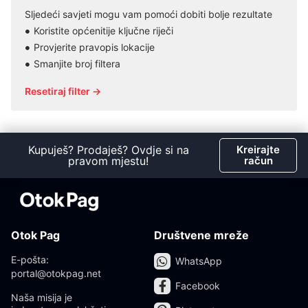
Sljedeći savjeti mogu vam pomoći dobiti bolje rezultate
Koristite općenitije ključne riječi
Provjerite pravopis lokacije
Smanjite broj filtera
Resetiraj filter →
Kupuješ? Prodaješ? Ovdje si na
Kreirajte
pravom mjestu!
račun
Otok Pag
Društvene mreže
E-pošta:
WhatsApp
portal@otokpag.net
Facebook
Naša misija je