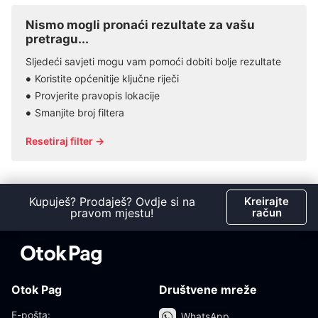
Nismo mogli pronaći rezultate za vašu
pretragu...
Sljedeći savjeti mogu vam pomoći dobiti bolje rezultate
Koristite općenitije ključne riječi
Provjerite pravopis lokacije
Smanjite broj filtera
Resetiraj filter →
Kupuješ? Prodaješ? Ovdje si na
Kreirajte
pravom mjestu!
račun
Otok Pag
Društvene mreže
E-pošta:
WhatsApp