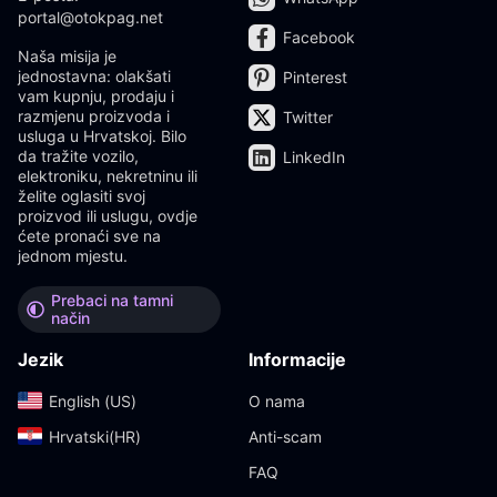
portal@otokpag.net
Facebook
Naša misija je
jednostavna: olakšati
Pinterest
vam kupnju, prodaju i
razmjenu proizvoda i
Twitter
usluga u Hrvatskoj. Bilo
da tražite vozilo,
LinkedIn
elektroniku, nekretninu ili
želite oglasiti svoj
proizvod ili uslugu, ovdje
ćete pronaći sve na
jednom mjestu.
Prebaci na tamni
način
Jezik
Informacije
English (US)‎
O nama
Hrvatski(HR)‎
Anti-scam
FAQ