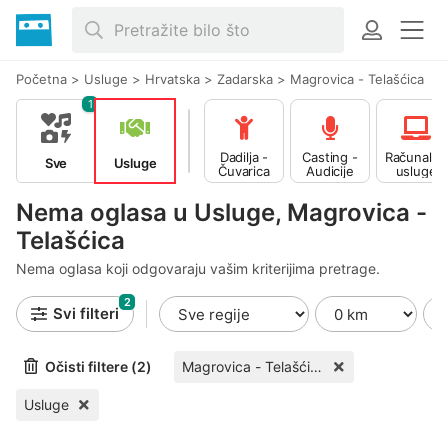
Početna
>
Usluge
>
Hrvatska
>
Zadarska
>
Magrovica - Telašćica
1
Dadilja -
Casting -
Računalne
Sve
Usluge
Čuvarica
Audicije
usluge
Nema oglasa u Usluge, Magrovica -
Telašćica
Nema oglasa koji odgovaraju vašim kriterijima pretrage.
2
Svi filteri
Očisti filtere (2)
Magrovica - Telašćica
Usluge