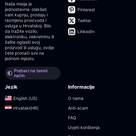
Naša misija je
jednostavna: olakšati
Pinterest
vam kupnju, prodaju i
razmjenu proizvoda i
Twitter
usluga u Hrvatskoj. Bilo
da tražite vozilo,
LinkedIn
elektroniku, nekretninu ili
želite oglasiti svoj
proizvod ili uslugu, ovdje
ćete pronaći sve na
jednom mjestu.
Prebaci na tamni
način
Jezik
Informacije
English (US)‎
O nama
Hrvatski(HR)‎
Anti-scam
FAQ
Uvjeti korištenja