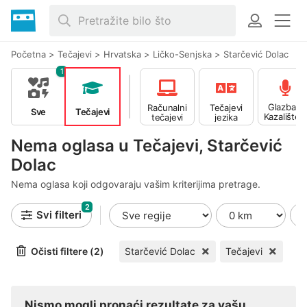
Početna
>
Tečajevi
>
Hrvatska
>
Ličko-Senjska
>
Starčević Dolac
1
Glazba -
Računalni
Tečajevi
Sve
Tečajevi
Kazalište -
tečajevi
jezika
Ples
Nema oglasa u Tečajevi, Starčević
Dolac
Nema oglasa koji odgovaraju vašim kriterijima pretrage.
2
Svi filteri
Očisti filtere (2)
Starčević Dolac
Tečajevi
Nismo mogli pronaći rezultate za vašu