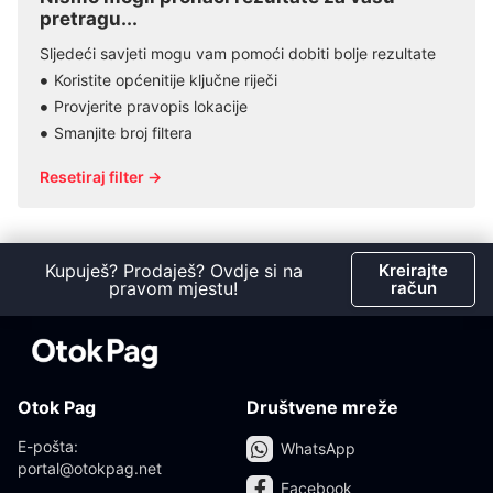
pretragu...
Sljedeći savjeti mogu vam pomoći dobiti bolje rezultate
Koristite općenitije ključne riječi
Provjerite pravopis lokacije
Smanjite broj filtera
Resetiraj filter →
Kupuješ? Prodaješ? Ovdje si na
Kreirajte
pravom mjestu!
račun
Otok Pag
Društvene mreže
E-pošta:
WhatsApp
portal@otokpag.net
Facebook