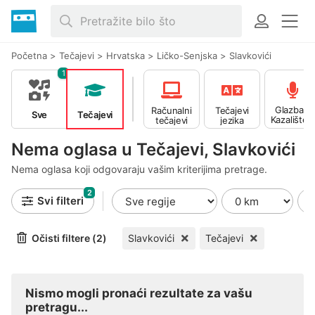
Početna
>
Tečajevi
>
Hrvatska
>
Ličko-Senjska
>
Slavkovići
1
Glazba -
Računalni
Tečajevi
Sve
Tečajevi
Kazalište -
tečajevi
jezika
Ples
Nema oglasa u Tečajevi, Slavkovići
Nema oglasa koji odgovaraju vašim kriterijima pretrage.
2
Svi filteri
Očisti filtere (2)
Slavkovići
Tečajevi
Nismo mogli pronaći rezultate za vašu
pretragu...