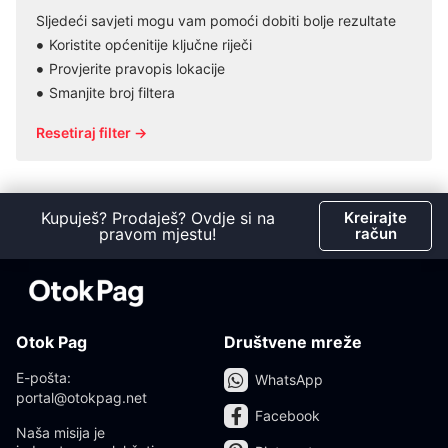
Sljedeći savjeti mogu vam pomoći dobiti bolje rezultate
Koristite općenitije ključne riječi
Provjerite pravopis lokacije
Smanjite broj filtera
Resetiraj filter →
Kupuješ? Prodaješ? Ovdje si na
Kreirajte
pravom mjestu!
račun
Otok Pag
Društvene mreže
E-pošta:
WhatsApp
portal@otokpag.net
Facebook
Naša misija je