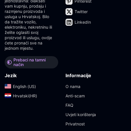
jednostavna: olakšati
Pinterest
vam kupnju, prodaju i
razmjenu proizvoda i
Twitter
usluga u Hrvatskoj. Bilo
da tražite vozilo,
LinkedIn
elektroniku, nekretninu ili
želite oglasiti svoj
proizvod ili uslugu, ovdje
ćete pronaći sve na
jednom mjestu.
Prebaci na tamni
način
Jezik
Informacije
English (US)‎
O nama
Hrvatski(HR)‎
Anti-scam
FAQ
Uvjeti korištenja
Privatnost