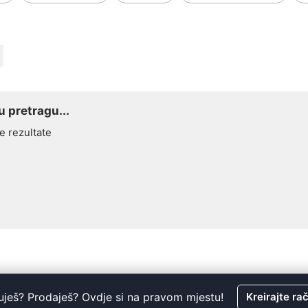
 pretragu...
e rezultate
uješ? Prodaješ? Ovdje si na pravom mjestu!
Kreirajte ra