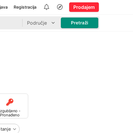
Prodajem
ijava
Registracija
Područje
Pretraži
Izgubljeno -
Pronađeno
tanje