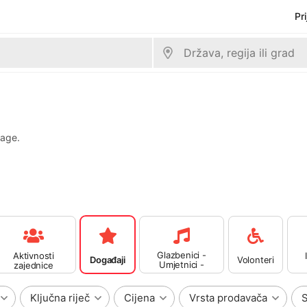
Pr
rage.
Glazbenici -
Aktivnosti
Događaji
Volonteri
Umjetnici -
zajednice
Bendovi
Ključna riječ
Cijena
Vrsta prodavača
S