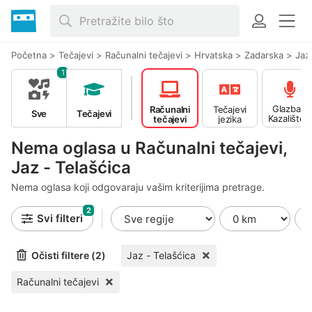
Početna
>
Tečajevi
>
Računalni tečajevi
>
Hrvatska
>
Zadarska
>
Jaz
1
Glazba -
Računalni
Tečajevi
Sve
Tečajevi
Kazalište -
tečajevi
jezika
Ples
Nema oglasa u Računalni tečajevi,
Jaz - Telašćica
Nema oglasa koji odgovaraju vašim kriterijima pretrage.
2
Svi filteri
Očisti filtere (2)
Jaz - Telašćica
Računalni tečajevi