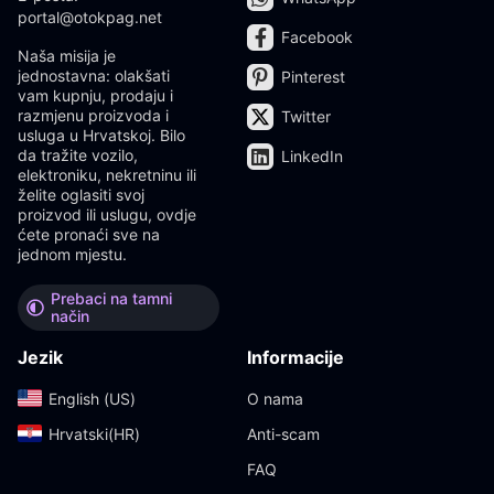
portal@otokpag.net
Facebook
Naša misija je
jednostavna: olakšati
Pinterest
vam kupnju, prodaju i
razmjenu proizvoda i
Twitter
usluga u Hrvatskoj. Bilo
da tražite vozilo,
LinkedIn
elektroniku, nekretninu ili
želite oglasiti svoj
proizvod ili uslugu, ovdje
ćete pronaći sve na
jednom mjestu.
Prebaci na tamni
način
Jezik
Informacije
English (US)‎
O nama
Hrvatski(HR)‎
Anti-scam
FAQ