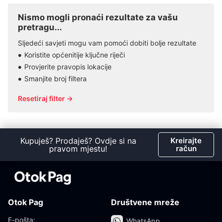
Nismo mogli pronaći rezultate za vašu
pretragu...
Sljedeći savjeti mogu vam pomoći dobiti bolje rezultate
Koristite općenitije ključne riječi
Provjerite pravopis lokacije
Smanjite broj filtera
Resetiraj filter →
Kupuješ? Prodaješ? Ovdje si na
Kreirajte
pravom mjestu!
račun
Otok Pag
Društvene mreže
E-pošta:
WhatsApp