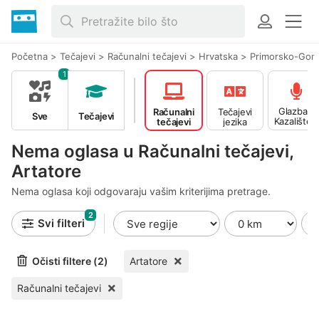
Početna
>
Tečajevi
>
Računalni tečajevi
>
Hrvatska
>
Primorsko-Gor
1
Glazba -
Računalni
Tečajevi
Sve
Tečajevi
Kazalište -
tečajevi
jezika
Ples
Nema oglasa u Računalni tečajevi,
Artatore
Nema oglasa koji odgovaraju vašim kriterijima pretrage.
2
Svi filteri
Očisti filtere (2)
Artatore
Računalni tečajevi