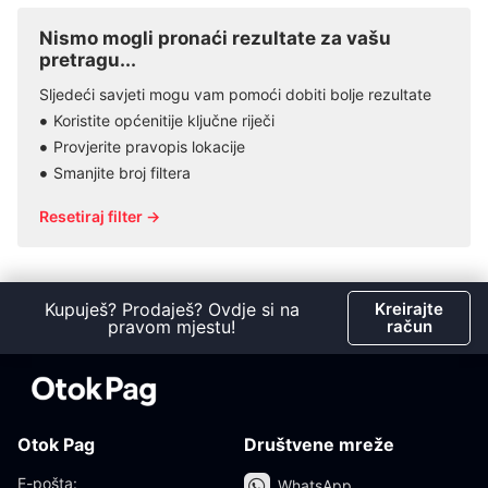
Nismo mogli pronaći rezultate za vašu
pretragu...
Sljedeći savjeti mogu vam pomoći dobiti bolje rezultate
Koristite općenitije ključne riječi
Provjerite pravopis lokacije
Smanjite broj filtera
Resetiraj filter →
Kupuješ? Prodaješ? Ovdje si na
Kreirajte
pravom mjestu!
račun
Otok Pag
Društvene mreže
E-pošta:
WhatsApp