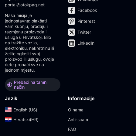
portal@otokpag.net
Facebook
Naša misija je
jednostavna: olakšati
Pinterest
vam kupnju, prodaju i
razmjenu proizvoda i
Twitter
usluga u Hrvatskoj. Bilo
da tražite vozilo,
LinkedIn
elektroniku, nekretninu ili
želite oglasiti svoj
proizvod ili uslugu, ovdje
ćete pronaći sve na
jednom mjestu.
Prebaci na tamni
način
Jezik
Informacije
English (US)‎
O nama
Hrvatski(HR)‎
Anti-scam
FAQ