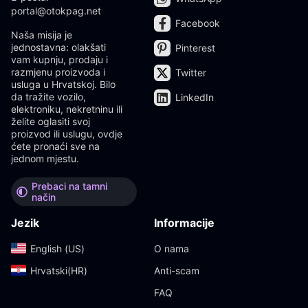
portal@otokpag.net
Facebook
Naša misija je
jednostavna: olakšati
Pinterest
vam kupnju, prodaju i
razmjenu proizvoda i
Twitter
usluga u Hrvatskoj. Bilo
da tražite vozilo,
LinkedIn
elektroniku, nekretninu ili
želite oglasiti svoj
proizvod ili uslugu, ovdje
ćete pronaći sve na
jednom mjestu.
Prebaci na tamni
način
Jezik
Informacije
English (US)‎
O nama
Hrvatski(HR)‎
Anti-scam
FAQ