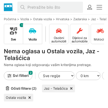
Početna
>
Vozila
>
Ostala vozila
>
Hrvatska
>
Zadarska
>
Jaz - Telaš
1
Osobni
Dijelovi za
Sve
Vozila
Motocikli
automobili
automobile
Nema oglasa u Ostala vozila, Jaz -
Telašćica
Nema oglasa koji odgovaraju vašim kriterijima pretrage.
2
Svi filteri
Očisti filtere (2)
Jaz - Telašćica
Ostala vozila