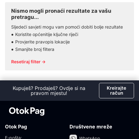
Nismo mogli pronaći rezultate za vašu
pretragu...
Sljedeći savjeti mogu vam pomoći dobiti bolje rezultate
Koristite općenitije ključne riječi
Provjerite pravopis lokacije
Smanjite broj filtera
Resetiraj filter →
Kupuješ? Prodaješ? Ovdje si na
Kreirajte
pravom mjestu!
račun
Otok Pag
Društvene mreže
E-pošta:
WhatsApp