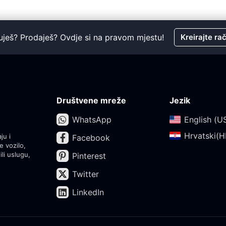
uješ? Prodaješ? Ovdje si na pravom mjestu!
Kreirajte ra
Društvene mreže
Jezik
WhatsApp
English (US
Hrvatski(HR
ju i
Facebook
e vozilo,
ili uslugu,
Pinterest
Twitter
LinkedIn