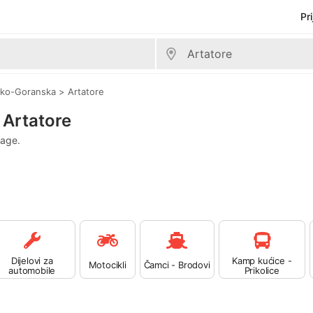
Pr
sko-Goranska
>
Artatore
 Artatore
rage.
Dijelovi za
Kamp kućice -
Motocikli
Čamci - Brodovi
automobile
Prikolice