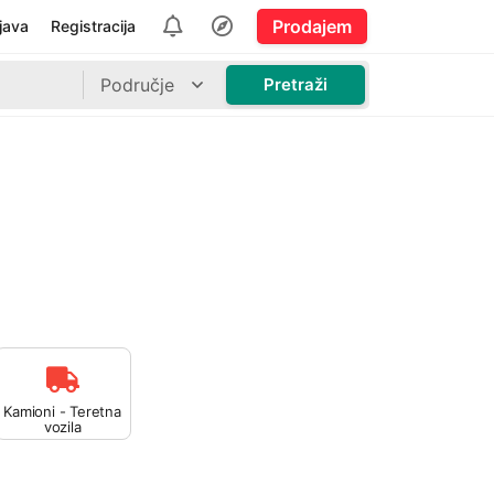
Prodajem
ijava
Registracija
Područje
Pretraži
Kamioni - Teretna
vozila