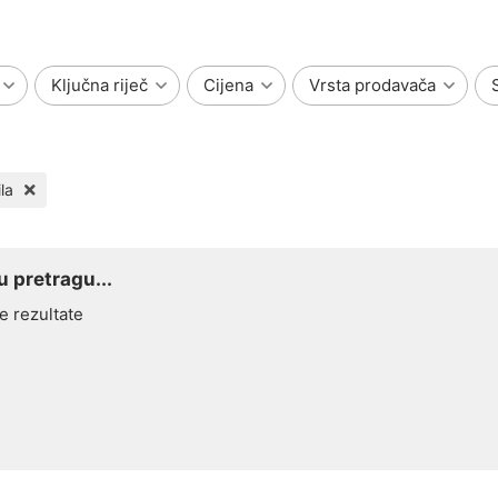
Ključna riječ
Cijena
Vrsta prodavača
la
 pretragu...
e rezultate