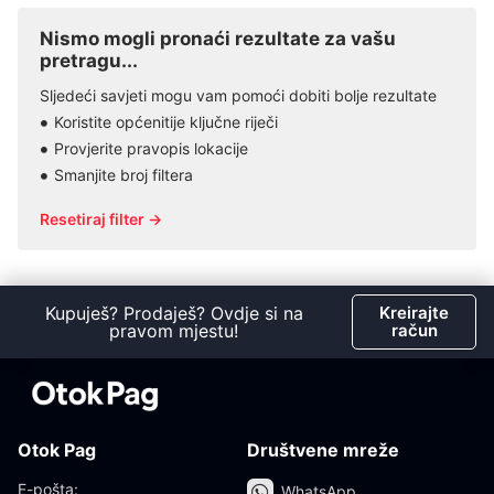
Nismo mogli pronaći rezultate za vašu
pretragu...
Sljedeći savjeti mogu vam pomoći dobiti bolje rezultate
Koristite općenitije ključne riječi
Provjerite pravopis lokacije
Smanjite broj filtera
Resetiraj filter →
Kupuješ? Prodaješ? Ovdje si na
Kreirajte
pravom mjestu!
račun
Otok Pag
Društvene mreže
E-pošta:
WhatsApp