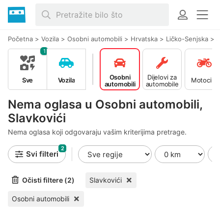
Početna
>
Vozila
>
Osobni automobili
>
Hrvatska
>
Ličko-Senjska
>
S
1
Osobni
Dijelovi za
Sve
Vozila
Motocikli
automobili
automobile
Nema oglasa u Osobni automobili,
Slavkovići
Nema oglasa koji odgovaraju vašim kriterijima pretrage.
2
Svi filteri
Očisti filtere (2)
Slavkovići
Osobni automobili