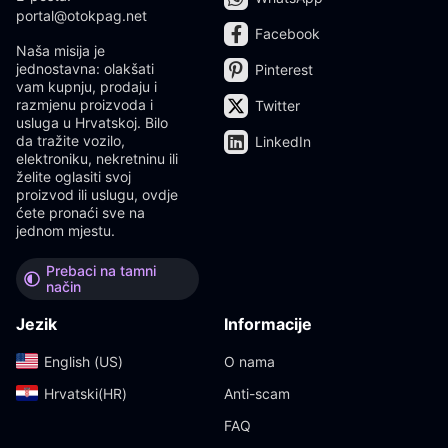
portal@otokpag.net
Facebook
Naša misija je
jednostavna: olakšati
Pinterest
vam kupnju, prodaju i
razmjenu proizvoda i
Twitter
usluga u Hrvatskoj. Bilo
da tražite vozilo,
LinkedIn
elektroniku, nekretninu ili
želite oglasiti svoj
proizvod ili uslugu, ovdje
ćete pronaći sve na
jednom mjestu.
Prebaci na tamni
način
Jezik
Informacije
English (US)‎
O nama
Hrvatski(HR)‎
Anti-scam
FAQ