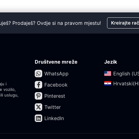
uješ? Prodaješ? Ovdje si na pravom mjestu!
Kreirajte ra
Društvene mreže
Jezik
WhatsApp
English (US
Hrvatski(HR
ju i
Facebook
e vozilo,
ili uslugu,
Pinterest
Twitter
LinkedIn