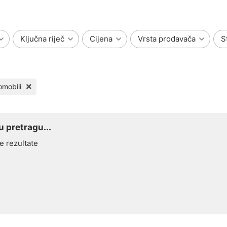
Ključna riječ
Cijena
Vrsta prodavača
S
omobili
 pretragu...
e rezultate