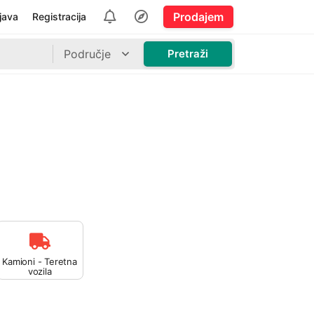
Prodajem
ijava
Registracija
Područje
Pretraži
Kamioni - Teretna
vozila