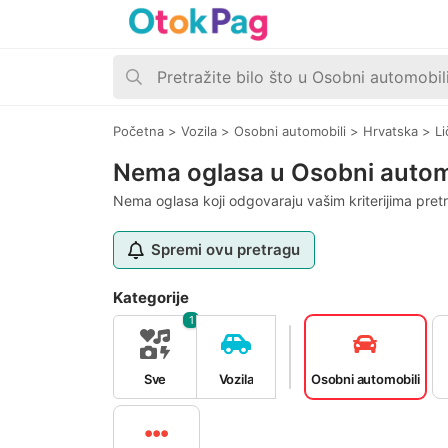
Početna
>
Vozila
>
Osobni automobili
>
Hrvatska
>
L
Nema oglasa u Osobni automo
Nema oglasa koji odgovaraju vašim kriterijima pret
Spremi ovu pretragu
Kategorije
1
Sve
Vozila
Osobni automobili