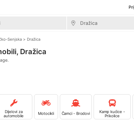
Pr
ičko-Senjska
>
Dražica
bili, Dražica
rage.
Dijelovi za
Kamp kućice -
Motocikli
Čamci - Brodovi
automobile
Prikolice