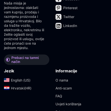
Naša misija je
jednostavna: olakšati
Pinterest
vam kupnju, prodaju i
razmjenu proizvoda i
Twitter
usluga u Hrvatskoj. Bilo
da tražite vozilo,
LinkedIn
elektroniku, nekretninu ili
želite oglasiti svoj
proizvod ili uslugu, ovdje
ćete pronaći sve na
jednom mjestu.
Prebaci na tamni
način
Jezik
Informacije
English (US)‎
O nama
Hrvatski(HR)‎
Anti-scam
FAQ
Uvjeti korištenja