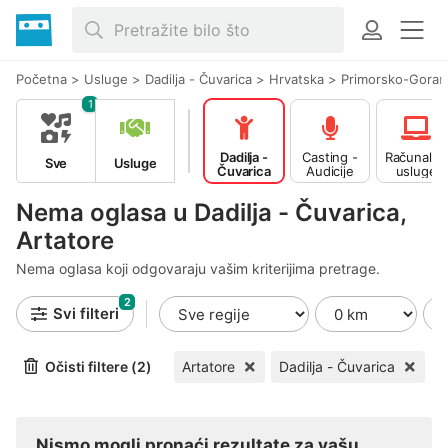
Početna
>
Usluge
>
Dadilja - Čuvarica
>
Hrvatska
>
Primorsko-Goran
1
Dadilja -
Casting -
Računalne
Sve
Usluge
Čuvarica
Audicije
usluge
Nema oglasa u Dadilja - Čuvarica,
Artatore
Nema oglasa koji odgovaraju vašim kriterijima pretrage.
2
Svi filteri
Očisti filtere (2)
Artatore
Dadilja - Čuvarica
Nismo mogli pronaći rezultate za vašu