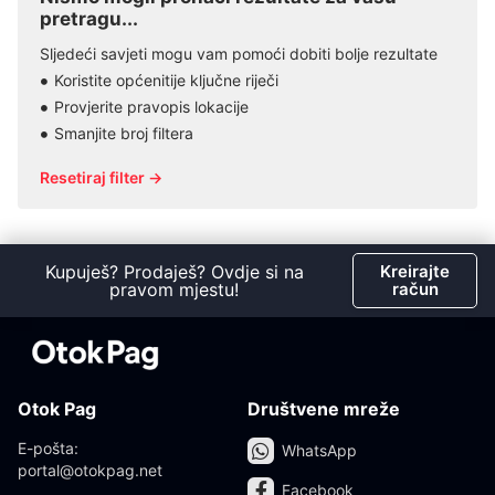
pretragu...
Sljedeći savjeti mogu vam pomoći dobiti bolje rezultate
Koristite općenitije ključne riječi
Provjerite pravopis lokacije
Smanjite broj filtera
Resetiraj filter →
Kupuješ? Prodaješ? Ovdje si na
Kreirajte
pravom mjestu!
račun
Otok Pag
Društvene mreže
E-pošta:
WhatsApp
portal@otokpag.net
Facebook